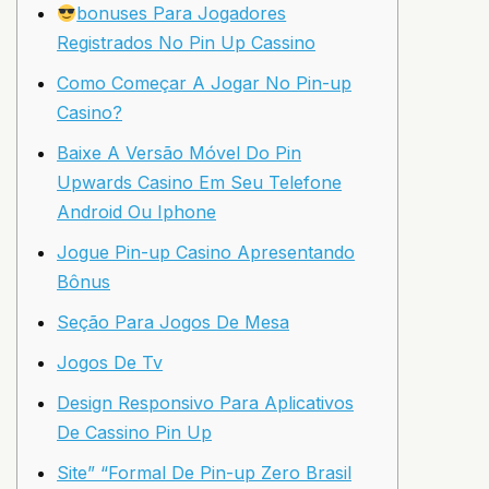
bonuses Para Jogadores
Registrados No Pin Up Cassino
Como Começar A Jogar No Pin-up
Casino?
Baixe A Versão Móvel Do Pin
Upwards Casino Em Seu Telefone
Android Ou Iphone
Jogue Pin-up Casino Apresentando
Bônus
Seção Para Jogos De Mesa
Jogos De Tv
Design Responsivo Para Aplicativos
De Cassino Pin Up
Site” “Formal De Pin-up Zero Brasil