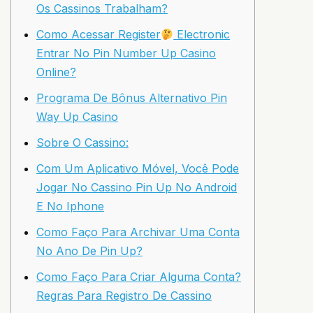
Os Cassinos Trabalham?
Como Acessar Register
Electronic
Entrar No Pin Number Up Casino
Online?
Programa De Bônus Alternativo Pin
Way Up Casino
Sobre O Cassino:
Com Um Aplicativo Móvel, Você Pode
Jogar No Cassino Pin Up No Android
E No Iphone
Como Faço Para Archivar Uma Conta
No Ano De Pin Up?
Como Faço Para Criar Alguma Conta?
Regras Para Registro De Cassino