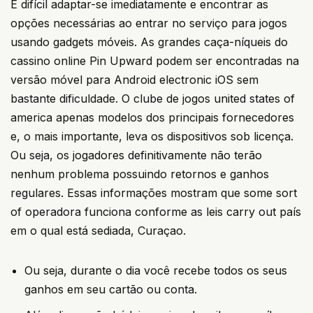
É difícil adaptar-se imediatamente e encontrar as
opções necessárias ao entrar no serviço para jogos
usando gadgets móveis. As grandes caça-níqueis do
cassino online Pin Upward podem ser encontradas na
versão móvel para Android electronic iOS sem
bastante dificuldade. O clube de jogos united states of
america apenas modelos dos principais fornecedores
e, o mais importante, leva os dispositivos sob licença.
Ou seja, os jogadores definitivamente não terão
nenhum problema possuindo retornos e ganhos
regulares. Essas informações mostram que some sort
of operadora funciona conforme as leis carry out país
em o qual está sediada, Curaçao.
Ou seja, durante o dia você recebe todos os seus
ganhos em seu cartão ou conta.