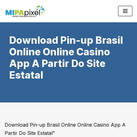
Skip
to
content
Download Pin-up Brasil️
Online Online Casino
App A Partir Do Site
Estatal
Download Pin-up Brasil️ Online Online Casino App A
Partir Do Site Estatal”