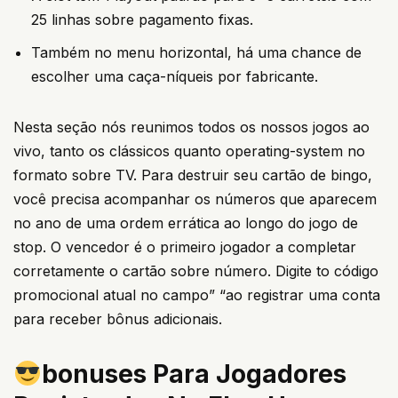
25 linhas sobre pagamento fixas.
Também no menu horizontal, há uma chance de
escolher uma caça-níqueis por fabricante.
Nesta seção nós reunimos todos os nossos jogos ao
vivo, tanto os clássicos quanto operating-system no
formato sobre TV. Para destruir seu cartão de bingo,
você precisa acompanhar os números que aparecem
no ano de uma ordem errática ao longo do jogo de
stop. O vencedor é o primeiro jogador a completar
corretamente o cartão sobre número. Digite to código
promocional atual no campo” “ao registrar uma conta
para receber bônus adicionais.
bonuses Para Jogadores