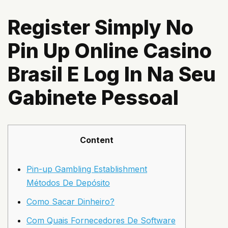
Register Simply No
Pin Up Online Casino
Brasil E Log In️ Na Seu
Gabinete Pessoal
Content
Pin-up Gambling Establishment
Métodos De Depósito
Como Sacar Dinheiro?
Com Quais Fornecedores De Software