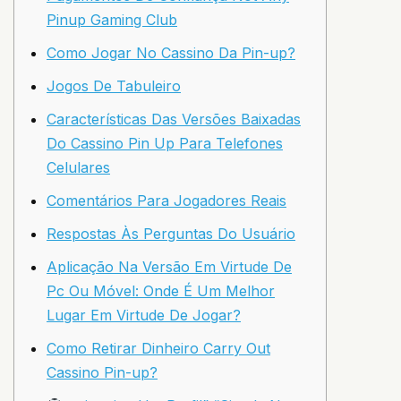
Pinup Gaming Club
Como Jogar No Cassino Da Pin-up?
Jogos De Tabuleiro
Características Das Versões Baixadas
Do Cassino Pin Up Para Telefones
Celulares
Comentários Para Jogadores Reais
Respostas Às Perguntas Do Usuário
Aplicação Na Versão Em Virtude De
Pc Ou Móvel: Onde É Um Melhor
Lugar Em Virtude De Jogar?
Como Retirar Dinheiro Carry Out
Cassino Pin-up?