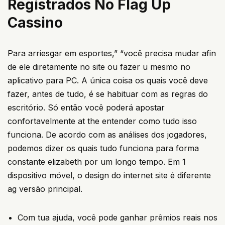
Registrados No Flag Up
Cassino
Para arriesgar em esportes,” “você precisa mudar afin
de ele diretamente no site ou fazer u mesmo no
aplicativo para PC. A única coisa os quais você deve
fazer, antes de tudo, é se habituar com as regras do
escritório. Só então você poderá apostar
confortavelmente at the entender como tudo isso
funciona. De acordo com as análises dos jogadores,
podemos dizer os quais tudo funciona para forma
constante elizabeth por um longo tempo. Em 1
dispositivo móvel, o design do internet site é diferente
ag versão principal.
Com tua ajuda, você pode ganhar prêmios reais nos