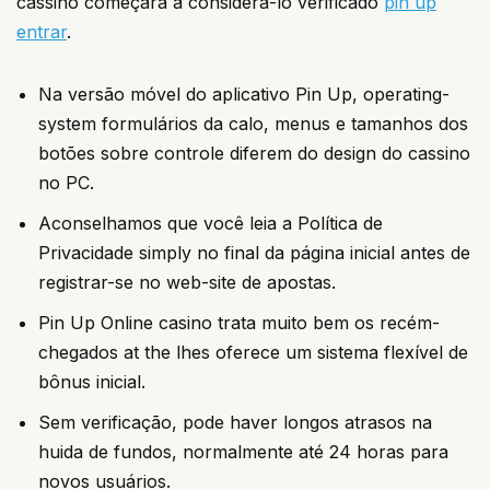
cassino começará a considerá-lo verificado
pin up
entrar
.
Na versão móvel do aplicativo Pin Up, operating-
system formulários da calo, menus e tamanhos dos
botões sobre controle diferem do design do cassino
no PC.
Aconselhamos que você leia a Política de
Privacidade simply no final da página inicial antes de
registrar-se no web-site de apostas.
Pin Up Online casino trata muito bem os recém-
chegados at the lhes oferece um sistema flexível de
bônus inicial.
Sem verificação, pode haver longos atrasos na
huida de fundos, normalmente até 24 horas para
novos usuários.