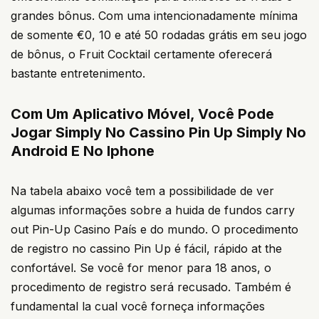
grandes bônus. Com uma intencionadamente mínima
de somente €0, 10 e até 50 rodadas grátis em seu jogo
de bônus, o Fruit Cocktail certamente oferecerá
bastante entretenimento.
Com Um Aplicativo Móvel, Você Pode
Jogar Simply No Cassino Pin Up Simply No
Android E No Iphone
Na tabela abaixo você tem a possibilidade de ver
algumas informações sobre a huida de fundos carry
out Pin-Up Casino País e do mundo. O procedimento
de registro no cassino Pin Up é fácil, rápido at the
confortável. Se você for menor para 18 anos, o
procedimento de registro será recusado. Também é
fundamental la cual você forneça informações