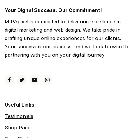
Your Digital Success, Our Commitment!
MIPApixel is committed to delivering excellence in
digital marketing and web design. We take pride in
crafting unique online experiences for our clients.
Your success is our success, and we look forward to
partnering with you on your digital journey.
Useful Links
Testimonials
Shop Page