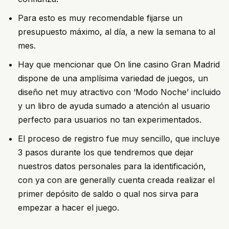
Para esto es muy recomendable fijarse un
presupuesto máximo, al día, a new la semana to al
mes.
Hay que mencionar que On line casino Gran Madrid
dispone de una amplísima variedad de juegos, un
diseño net muy atractivo con ‘Modo Noche’ incluido
y un libro de ayuda sumado a atención al usuario
perfecto para usuarios no tan experimentados.
El proceso de registro fue muy sencillo, que incluye
3 pasos durante los que tendremos que dejar
nuestros datos personales para la identificación,
con ya con are generally cuenta creada realizar el
primer depósito de saldo o qual nos sirva para
empezar a hacer el juego.