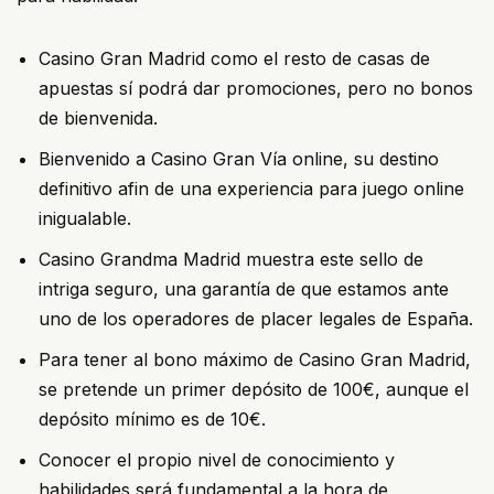
Casino Gran Madrid como el resto de casas de
apuestas sí podrá dar promociones, pero no bonos
de bienvenida.
Bienvenido a Casino Gran Vía online, su destino
definitivo afin de una experiencia para juego online
inigualable.
Casino Grandma Madrid muestra este sello de
intriga seguro, una garantía de que estamos ante
uno de los operadores de placer legales de España.
Para tener al bono máximo de Casino Gran Madrid,
se pretende un primer depósito de 100€, aunque el
depósito mínimo es de 10€.
Conocer el propio nivel de conocimiento y
habilidades será fundamental a la hora de