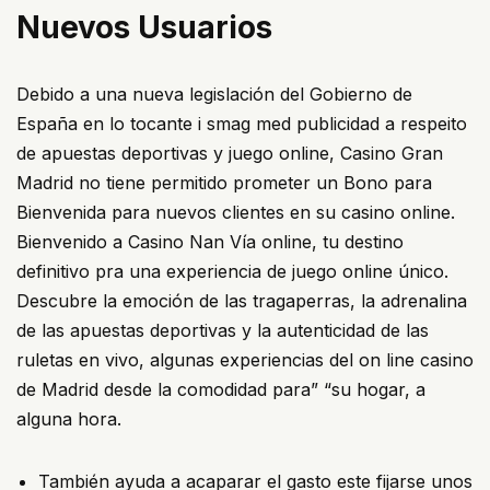
Nuevos Usuarios
Debido a una nueva legislación del Gobierno de
España en lo tocante i smag med publicidad a respeito
de apuestas deportivas y juego online, Casino Gran
Madrid no tiene permitido prometer un Bono para
Bienvenida para nuevos clientes en su casino online.
Bienvenido a Casino Nan Vía online, tu destino
definitivo pra una experiencia de juego online único.
Descubre la emoción de las tragaperras, la adrenalina
de las apuestas deportivas y la autenticidad de las
ruletas en vivo, algunas experiencias del on line casino
de Madrid desde la comodidad para” “su hogar, a
alguna hora.
También ayuda a acaparar el gasto este fijarse unos