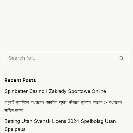
Recent Posts
Spinbetter Casino I Zakłady Sportowe Online
গ্লোরি ক্যাসিনো বাংলাদেশ মোবাইল অ্যাপ কীভাবে ব্যবহার করবেন > বাংলাদেশ
সার্ভিস রুলস
Betting Utan Svensk Licens 2024 Spelbolag Utan
Spelpaus