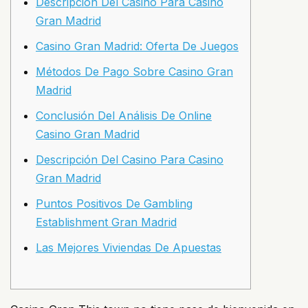
Descripción Del Casino Para Casino
Gran Madrid
Casino Gran Madrid: Oferta De Juegos
Métodos De Pago Sobre Casino Gran
Madrid
Conclusión Del Análisis De Online
Casino Gran Madrid
Descripción Del Casino Para Casino
Gran Madrid
Puntos Positivos De Gambling
Establishment Gran Madrid
Las Mejores Viviendas De Apuestas