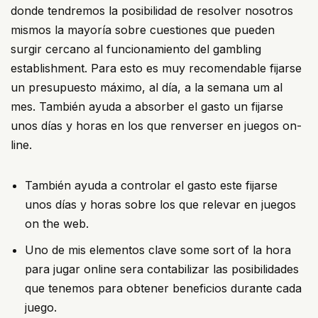
donde tendremos la posibilidad de resolver nosotros
mismos la mayoría sobre cuestiones que pueden
surgir cercano al funcionamiento del gambling
establishment. Para esto es muy recomendable fijarse
un presupuesto máximo, al día, a la semana um al
mes. También ayuda a absorber el gasto un fijarse
unos días y horas en los que renverser en juegos on-
line.
También ayuda a controlar el gasto este fijarse
unos días y horas sobre los que relevar en juegos
on the web.
Uno de mis elementos clave some sort of la hora
para jugar online sera contabilizar las posibilidades
que tenemos para obtener beneficios durante cada
juego.