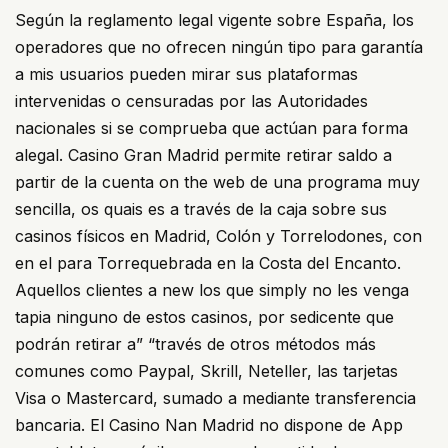
Según la reglamento legal vigente sobre España, los
operadores que no ofrecen ningún tipo para garantía
a mis usuarios pueden mirar sus plataformas
intervenidas o censuradas por las Autoridades
nacionales si se comprueba que actúan para forma
alegal. Casino Gran Madrid permite retirar saldo a
partir de la cuenta on the web de una programa muy
sencilla, os quais es a través de la caja sobre sus
casinos físicos en Madrid, Colón y Torrelodones, con
en el para Torrequebrada en la Costa del Encanto.
Aquellos clientes a new los que simply no les venga
tapia ninguno de estos casinos, por sedicente que
podrán retirar a” “través de otros métodos más
comunes como Paypal, Skrill, Neteller, las tarjetas
Visa o Mastercard, sumado a mediante transferencia
bancaria. El Casino Nan Madrid no dispone de App