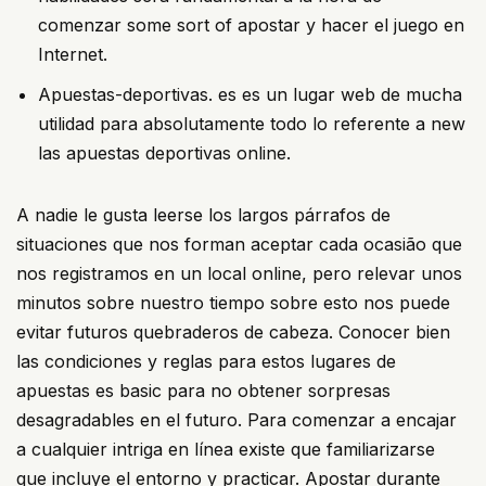
comenzar some sort of apostar y hacer el juego en
Internet.
Apuestas-deportivas. es es un lugar web de mucha
utilidad para absolutamente todo lo referente a new
las apuestas deportivas online.
A nadie le gusta leerse los largos párrafos de
situaciones que nos forman aceptar cada ocasião que
nos registramos en un local online, pero relevar unos
minutos sobre nuestro tiempo sobre esto nos puede
evitar futuros quebraderos de cabeza. Conocer bien
las condiciones y reglas para estos lugares de
apuestas es basic para no obtener sorpresas
desagradables en el futuro. Para comenzar a encajar
a cualquier intriga en línea existe que familiarizarse
que incluye el entorno y practicar. Apostar durante