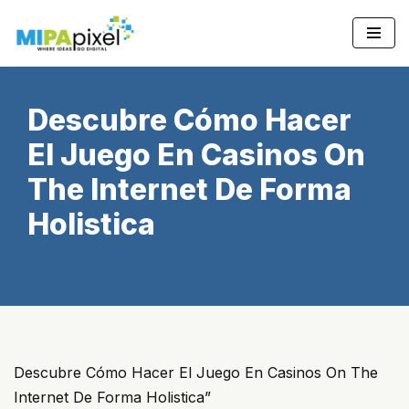
Skip
to
content
Descubre Cómo Hacer
El Juego En Casinos On
The Internet De Forma
Holistica
Descubre Cómo Hacer El Juego En Casinos On The
Internet De Forma Holistica”