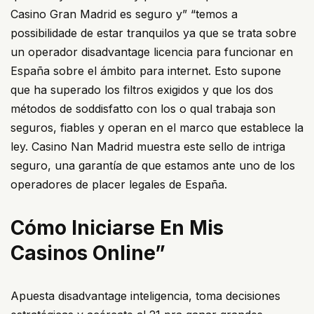
Casino Gran Madrid es seguro y” “temos a
possibilidade de estar tranquilos ya que se trata sobre
un operador disadvantage licencia para funcionar en
España sobre el ámbito para internet. Esto supone
que ha superado los filtros exigidos y que los dos
métodos de soddisfatto con los o qual trabaja son
seguros, fiables y operan en el marco que establece la
ley. Casino Nan Madrid muestra este sello de intriga
seguro, una garantía de que estamos ante uno de los
operadores de placer legales de España.
Cómo Iniciarse En Mis
Casinos Online”
Apuesta disadvantage inteligencia, toma decisiones