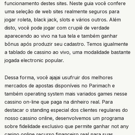
funcionamento destes sites. Neste guia você confere
uma seleção de web sites realmente seguros para
jogar roleta, black jack, slots e vários outros. Além
disto, você pode jogar com crupiê de verdade
aparecendo ao vivo na tua tela e também ganhar
bônus após produzir seu cadastro. Temos igualmente
a tablado de cassino ao vivo, uma modalidade bastante
jogada electronic popular.
Dessa forma, você ajajai usufruir dos melhores
mercados de apostas disponíveis no Parimach e
também operating system mais variados games nesse
cassino on-line que paga na dinheiro real. Para
destacar o standing especial dos clientes regulares do
nosso cassino online, desenvolvemos um programa
sobre fidelidade exclusivo que permite ganhar not any
casino online recurso financeiro real para suas