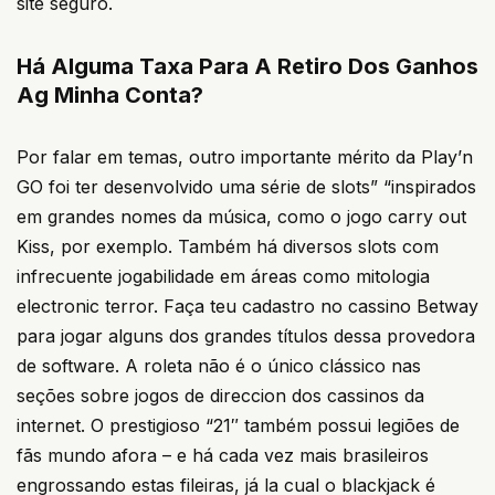
site seguro.
Há Alguma Taxa Para A Retiro Dos Ganhos
Ag Minha Conta?
Por falar em temas, outro importante mérito da Play’n
GO foi ter desenvolvido uma série de slots” “inspirados
em grandes nomes da música, como o jogo carry out
Kiss, por exemplo. Também há diversos slots com
infrecuente jogabilidade em áreas como mitologia
electronic terror. Faça teu cadastro no cassino Betway
para jogar alguns dos grandes títulos dessa provedora
de software. A roleta não é o único clássico nas
seções sobre jogos de direccion dos cassinos da
internet. O prestigioso “21″ também possui legiões de
fãs mundo afora – e há cada vez mais brasileiros
engrossando estas fileiras, já la cual o blackjack é