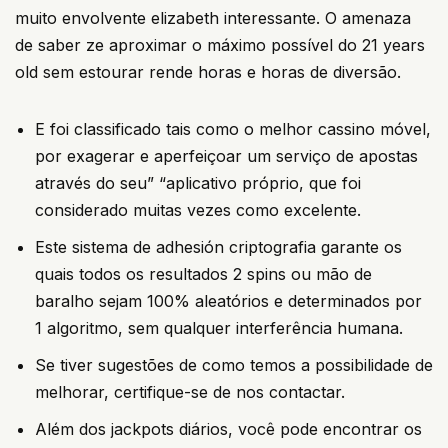
muito envolvente elizabeth interessante. O amenaza
de saber ze aproximar o máximo possível do 21 years
old sem estourar rende horas e horas de diversão.
E foi classificado tais como o melhor cassino móvel,
por exagerar e aperfeiçoar um serviço de apostas
através do seu” “aplicativo próprio, que foi
considerado muitas vezes como excelente.
Este sistema de adhesión criptografia garante os
quais todos os resultados 2 spins ou mão de
baralho sejam 100% aleatórios e determinados por
1 algoritmo, sem qualquer interferência humana.
Se tiver sugestões de como temos a possibilidade de
melhorar, certifique-se de nos contactar.
Além dos jackpots diários, você pode encontrar os