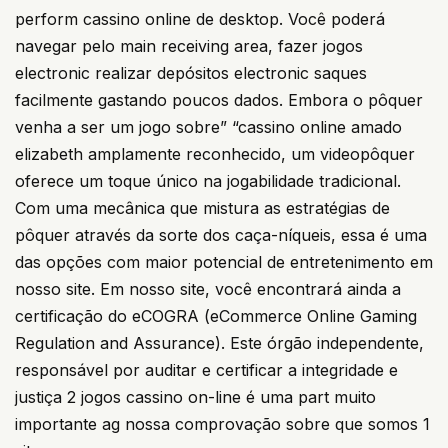
perform cassino online de desktop. Você poderá
navegar pelo main receiving area, fazer jogos
electronic realizar depósitos electronic saques
facilmente gastando poucos dados. Embora o pôquer
venha a ser um jogo sobre” “cassino online amado
elizabeth amplamente reconhecido, um videopôquer
oferece um toque único na jogabilidade tradicional.
Com uma mecânica que mistura as estratégias de
pôquer através da sorte dos caça-níqueis, essa é uma
das opções com maior potencial de entretenimento em
nosso site. Em nosso site, você encontrará ainda a
certificação do eCOGRA (eCommerce Online Gaming
Regulation and Assurance). Este órgão independente,
responsável por auditar e certificar a integridade e
justiça 2 jogos cassino on-line é uma part muito
importante ag nossa comprovação sobre que somos 1