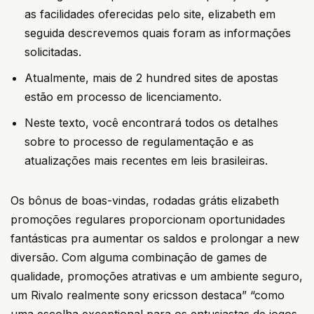
as facilidades oferecidas pelo site, elizabeth em
seguida descrevemos quais foram as informações
solicitadas.
Atualmente, mais de 2 hundred sites de apostas
estão em processo de licenciamento.
Neste texto, você encontrará todos os detalhes
sobre to processo de regulamentação e as
atualizações mais recentes em leis brasileiras.
Os bônus de boas-vindas, rodadas grátis elizabeth
promoções regulares proporcionam oportunidades
fantásticas pra aumentar os saldos e prolongar a new
diversão. Com alguma combinação de games de
qualidade, promoções atrativas e um ambiente seguro,
um Rivalo realmente sony ericsson destaca” “como