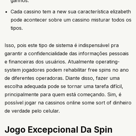
ganhos.
Cada cassino tem a new sua característica elizabeth
pode acontecer sobre um cassino misturar todos os
tipos.
Isso, pois este tipo de sistema é indispensável pra
garantir a confidencialidade das informações pessoais
e financeiras dos usuários. Atualmente operating-
system jogadores podem rehabilitar free spins no ano
de diferentes operadoras. Diante disso, fazer uma
escolha adequada pode se tornar uma tarefa difícil,
principalmente para quem está começando. Sim, é
possível jogar na cassinos online some sort of dinheiro
de verdade pelo celular.
Jogo Excepcional Da Spin