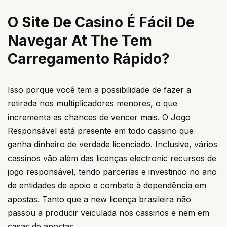
O Site De Casino É Fácil De
Navegar At The Tem
Carregamento Rápido?
Isso porque você tem a possibilidade de fazer a
retirada nos multiplicadores menores, o que
incrementa as chances de vencer mais. O Jogo
Responsável está presente em todo cassino que
ganha dinheiro de verdade licenciado. Inclusive, vários
cassinos vão além das licenças electronic recursos de
jogo responsável, tendo parcerias e investindo no ano
de entidades de apoio e combate à dependência em
apostas. Tanto que a new licença brasileira não
passou a producir veiculada nos cassinos e nem em
casas de apostas.