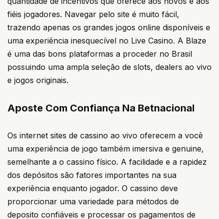
quantidade de incentivos que oferece aos novos e aos
fiéis jogadores. Navegar pelo site é muito fácil,
trazendo apenas os grandes jogos online disponíveis e
uma experiência inesquecível no Live Casino. A Blaze
é uma das bons plataformas a proceder no Brasil
possuindo uma ampla seleção de slots, dealers ao vivo
e jogos originais.
Aposte Com Confiança Na Betnacional
Os internet sites de cassino ao vivo oferecem a você
uma experiência de jogo também imersiva e genuine,
semelhante a o cassino físico. A facilidade e a rapidez
dos depósitos são fatores importantes na sua
experiência enquanto jogador. O cassino deve
proporcionar uma variedade para métodos de
deposito confiáveis e processar os pagamentos de