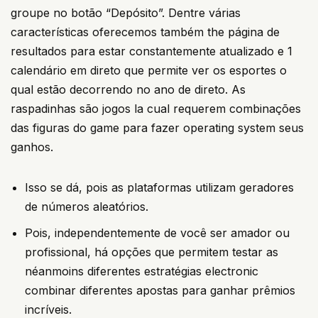
groupe no botão “Depósito”. Dentre várias
características oferecemos também the página de
resultados para estar constantemente atualizado e 1
calendário em direto que permite ver os esportes o
qual estão decorrendo no ano de direto. As
raspadinhas são jogos la cual requerem combinações
das figuras do game para fazer operating system seus
ganhos.
Isso se dá, pois as plataformas utilizam geradores
de números aleatórios.
Pois, independentemente de você ser amador ou
profissional, há opções que permitem testar as
néanmoins diferentes estratégias electronic
combinar diferentes apostas para ganhar prêmios
incríveis.