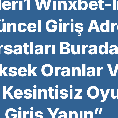
leri1 Winxbet-
ncel Giriş Adr
ırsatları Burada
ksek Oranlar 
 Kesintisiz Oy
 Giriş Yapın”