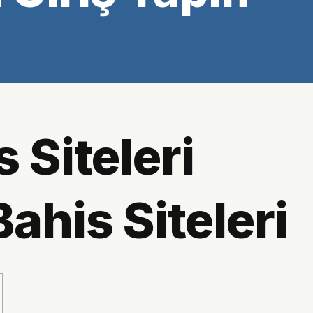
 Siteleri
Bahis Siteleri