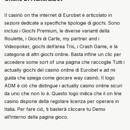
Il casinò on the internet di Eurobet è articolato in
sezioni dedicate a specifiche tipologie di giochi. Sono
inclusi i Giochi Premium, le diverse varianti della
Roulette, i Giochi di Carte, my partner and i
Videopoker, giochi dell’area Tris, i Crash Game, e la
categoria di altri giochi online. Basta infine un clic per
accedere some sort of una pagina che raccoglie Tutti i
actually giochi del casinò online di Eurobet e ad mi
guida che spiega come giocare way casinò. Il logo
ADM è ciò che distingue i actually casino online sicuri
da uno che non lo è. Questo logo indica che il on line
casino dispone della regolare licenza per operare in
Italia. Per fare ciò, ti basterà cliccare tu Demo
all’interno della pagina gioco.