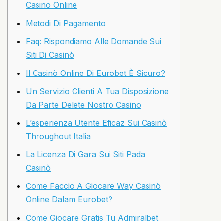
Casino Online
Metodi Di Pagamento
Faq: Rispondiamo Alle Domande Sui
Siti Di Casinò
Il Casinò Online Di Eurobet È Sicuro?
Un Servizio Clienti A Tua Disposizione
Da Parte Delete Nostro Casino
L’esperienza Utente Eficaz Sui Casinò
Throughout Italia
La Licenza Di Gara Sui Siti Pada
Casinò
Come Faccio A Giocare Way Casinò
Online Dalam Eurobet?
Come Giocare Gratis Tu Admiralbet