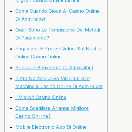
Migliori Casinò Online Italiani
Come Cuando Gioca Al Casino Online
Di Admiralbet
Quali Sono Le Tempistiche Dei Metodi
Di Pagamento?
Pagamenti E Prelievi Veloci Sul Nostro
Online Casino Online
Bonus Di Benvenuto Di Admiralbet
Entra Nell’esclusivo Vip Club Slot
Machine & Casinò Online Di Admiralbet
I Migliori Casinò Online
Come Scegliere Arianne Migliore
Casino On-line?
Mobile Electronic App Di Online