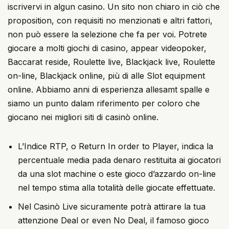
iscrivervi in algun casino. Un sito non chiaro in ciò che
proposition, con requisiti no menzionati e altri fattori,
non può essere la selezione che fa per voi. Potrete
giocare a molti giochi di casino, appear videopoker,
Baccarat reside, Roulette live, Blackjack live, Roulette
on-line, Blackjack online, più di alle Slot equipment
online. Abbiamo anni di esperienza allesamt spalle e
siamo un punto dalam riferimento per coloro che
giocano nei migliori siti di casinò online.
L’Indice RTP, o Return In order to Player, indica la
percentuale media pada denaro restituita ai giocatori
da una slot machine o este gioco d’azzardo on-line
nel tempo stima alla totalità delle giocate effettuate.
Nel Casinò Live sicuramente potrà attirare la tua
attenzione Deal or even No Deal, il famoso gioco