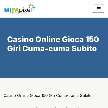
Skip
to
content
Casino Online Gioca 150
Giri Cuma-cuma Subito
Casino Online Gioca 150 Giri Cuma-cuma Subito”