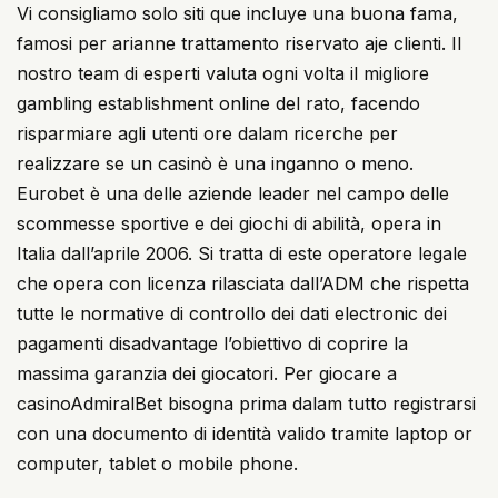
Vi consigliamo solo siti que incluye una buona fama,
famosi per arianne trattamento riservato aje clienti. Il
nostro team di esperti valuta ogni volta il migliore
gambling establishment online del rato, facendo
risparmiare agli utenti ore dalam ricerche per
realizzare se un casinò è una inganno o meno.
Eurobet è una delle aziende leader nel campo delle
scommesse sportive e dei giochi di abilità, opera in
Italia dall’aprile 2006. Si tratta di este operatore legale
che opera con licenza rilasciata dall’ADM che rispetta
tutte le normative di controllo dei dati electronic dei
pagamenti disadvantage l’obiettivo di coprire la
massima garanzia dei giocatori. Per giocare a
casinoAdmiralBet bisogna prima dalam tutto registrarsi
con una documento di identità valido tramite laptop or
computer, tablet o mobile phone.