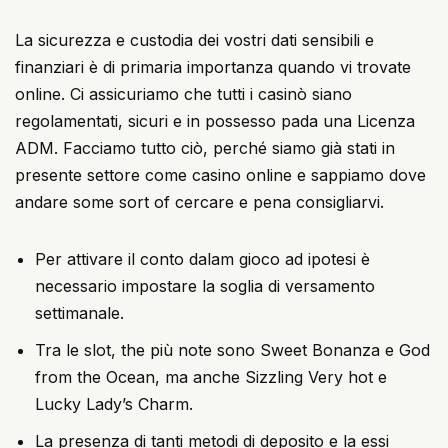
La sicurezza e custodia dei vostri dati sensibili e
finanziari è di primaria importanza quando vi trovate
online. Ci assicuriamo che tutti i casinò siano
regolamentati, sicuri e in possesso pada una Licenza
ADM. Facciamo tutto ciò, perché siamo già stati in
presente settore come casino online e sappiamo dove
andare some sort of cercare e pena consigliarvi.
Per attivare il conto dalam gioco ad ipotesi è
necessario impostare la soglia di versamento
settimanale.
Tra le slot, the più note sono Sweet Bonanza e God
from the Ocean, ma anche Sizzling Very hot e
Lucky Lady’s Charm.
La presenza di tanti metodi di deposito e la essi