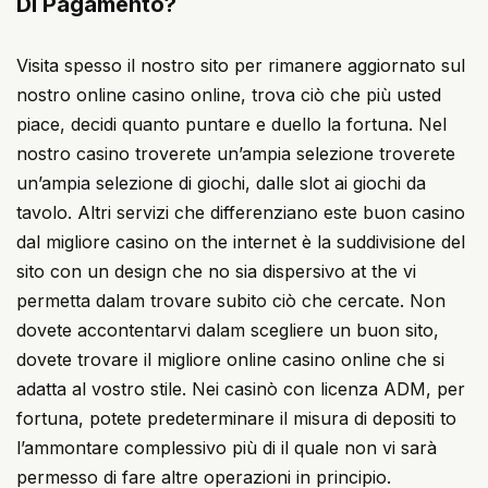
Di Pagamento?
Visita spesso il nostro sito per rimanere aggiornato sul
nostro online casino online, trova ciò che più usted
piace, decidi quanto puntare e duello la fortuna. Nel
nostro casino troverete un’ampia selezione troverete
un’ampia selezione di giochi, dalle slot ai giochi da
tavolo. Altri servizi che differenziano este buon casino
dal migliore casino on the internet è la suddivisione del
sito con un design che no sia dispersivo at the vi
permetta dalam trovare subito ciò che cercate. Non
dovete accontentarvi dalam scegliere un buon sito,
dovete trovare il migliore online casino online che si
adatta al vostro stile. Nei casinò con licenza ADM, per
fortuna, potete predeterminare il misura di depositi to
l’ammontare complessivo più di il quale non vi sarà
permesso di fare altre operazioni in principio.