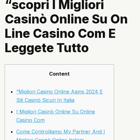
“scopri I Migliori
Casinò Online Su On
Line Casino Com E
Leggete Tutto
Content
“Migliori Casino Online Aams 2024 E
Siti Casinò Sicuri In Italia
I Migliori Casinò Online Su Online
Casino Com
Come Controlliamo My Partner And I