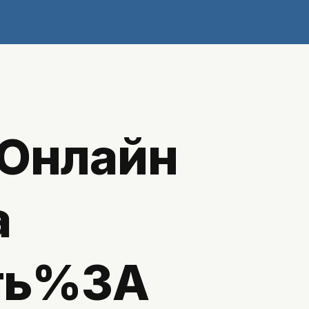
 Онлайн
а
ть%3A