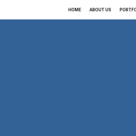
 Your Brand Online with Captivating Web Design by Mi
HOME
ABOUT US
PORTFO