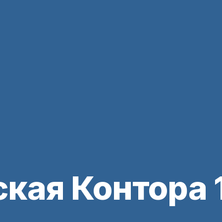
кая Контора 