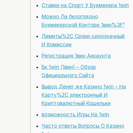
Ставки на Спорт У Букмекера 1win
Можно Ли безоглядно
Букмекерской Конторе 1вин%3F”
Лимиты%2C Сроки однозначный
И Комиссии
Регистрация 1вин Аккаунта
Бк 1win (1вин) – Обзор
Официального Сайта
Вывод Денег же Казино 1win – На
Карту%2C электронный И
Криптовалютный Кошельки
возможность Игры На 1win
Часто ответы Вопросы О Казино