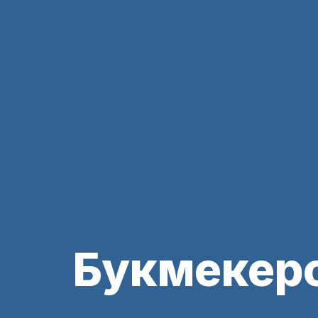
Букмекерс