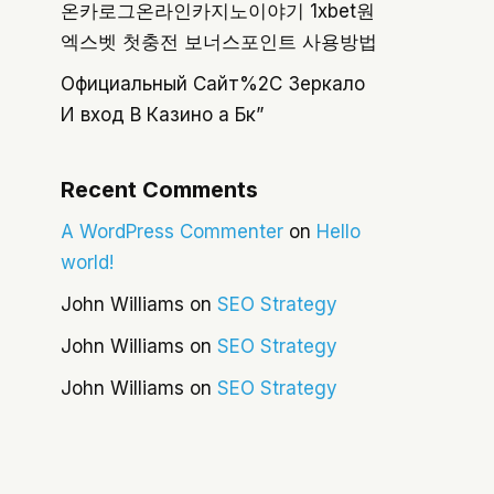
온카로그온라인카지노이야기 1xbet원
엑스벳 첫충전 보너스포인트 사용방법
Официальный Сайт%2C Зеркало
И вход В Казино а Бк”
Recent Comments
A WordPress Commenter
on
Hello
world!
John Williams
on
SEO Strategy
John Williams
on
SEO Strategy
John Williams
on
SEO Strategy