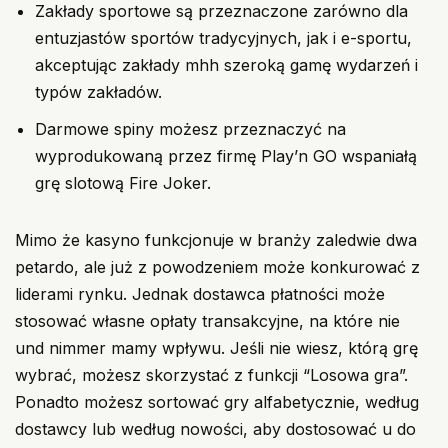
Zakłady sportowe są przeznaczone zarówno dla
entuzjastów sportów tradycyjnych, jak i e-sportu,
akceptując zakłady mhh szeroką gamę wydarzeń i
typów zakładów.
Darmowe spiny możesz przeznaczyć na
wyprodukowaną przez firmę Play’n GO wspaniałą
grę slotową Fire Joker.
Mimo że kasyno funkcjonuje w branży zaledwie dwa
petardo, ale już z powodzeniem może konkurować z
liderami rynku. Jednak dostawca płatności może
stosować własne opłaty transakcyjne, na które nie
und nimmer mamy wpływu. Jeśli nie wiesz, którą grę
wybrać, możesz skorzystać z funkcji “Losowa gra”.
Ponadto możesz sortować gry alfabetycznie, według
dostawcy lub według nowości, aby dostosować u do