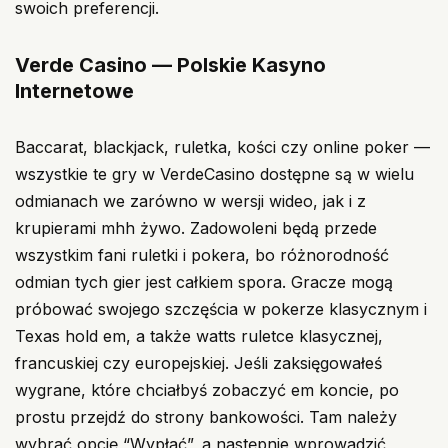
swoich preferencji.
Verde Casino — Polskie Kasyno
Internetowe
Baccarat, blackjack, ruletka, kości czy online poker —
wszystkie te gry w VerdeCasino dostępne są w wielu
odmianach we zarówno w wersji wideo, jak i z
krupierami mhh żywo. Zadowoleni będą przede
wszystkim fani ruletki i pokera, bo różnorodność
odmian tych gier jest całkiem spora. Gracze mogą
próbować swojego szczęścia w pokerze klasycznym i
Texas hold em, a także watts ruletce klasycznej,
francuskiej czy europejskiej. Jeśli zaksięgowałeś
wygrane, które chciałbyś zobaczyć em koncie, po
prostu przejdź do strony bankowości. Tam należy
wybrać opcję “Wypłać”, a następnie wprowadzić