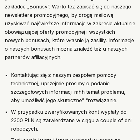
zakładce „Bonusy”. Warto też zapisać się do naszego
newslettera promocyjnego, by drogą mailową
uzyskiwać najświeższe informacje w zakresie aktualnie
obowiązującej oferty promocyjnej i wszystkich
nowych bonusach, które właśnie ją zasiliły. Informacje
o naszych bonusach można znaleźć też u naszych
partnerów afiliacyjnych.
Kontaktując się z naszym zespołem pomocy
technicznej, uprzejmie prosimy o podanie
szczegółowych informacji mhh temat problemu,
aby umożliwić jego skuteczne” “rozwiązanie.
W przypadku zweryfikowanych kont wypłaty do
2300 PLN są zatwierdzane w ciągu a couple of dni
roboczych.