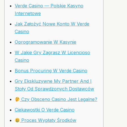
Verde Casino — Polskie Kasyno
Internetowe
Jak Założyć Nowe Konto W Verde
Casino
Oprogramowanie W Kasynie
W Jakie Gry Zagrasz W Licencioso
Casino
Bonus Procuring W Verde Casino
Gry Ekskluzywne My Partner And I
Stoły Od Sprawdzonych Dostawców
Czy Obsceno Casino Jest Legalne?
Ciekawostki O Verde Casino
Proces Wypłaty Środków