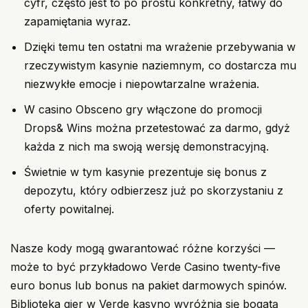
cyfr, często jest to po prostu konkretny, łatwy do
zapamiętania wyraz.
Dzięki temu ten ostatni ma wrażenie przebywania w
rzeczywistym kasynie naziemnym, co dostarcza mu
niezwykłe emocje i niepowtarzalne wrażenia.
W casino Obsceno gry włączone do promocji
Drops& Wins można przetestować za darmo, gdyż
każda z nich ma swoją wersję demonstracyjną.
Świetnie w tym kasynie prezentuje się bonus z
depozytu, który odbierzesz już po skorzystaniu z
oferty powitalnej.
Nasze kody mogą gwarantować różne korzyści —
może to być przykładowo Verde Casino twenty-five
euro bonus lub bonus na pakiet darmowych spinów.
Biblioteka gier w Verde kasyno wyróżnia się bogatą