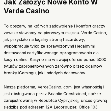
Jak Założyć Nowe Konto W
Verde Casino
To obszary, na których zadowolenie i komfort graczy
zawsze stawiamy na pierwszym miejscu. Verde Casino,
jak przystało na legalny stronę hazardowy,
współpracuje tylko ze sprawdzonymi i legalnymi
dostawcami certyfikowanego oprogramowania dla
kasyn online. Kasyno ma w swojej ofercie ponad 5000
tytułów zaprojektowanych zarówno przez gigantów
branży iGamingu, jak i młodych dostawców.
Nasza platforma, VerdeCasino. com, jest własnością i
jest obsługiwana przez Briantie Constrained, spółkę
zarejestrowaną w Republice Cypryjskiej, unces główną
siedzibą pod adresem 12A Lecorpuzier, Office 103,