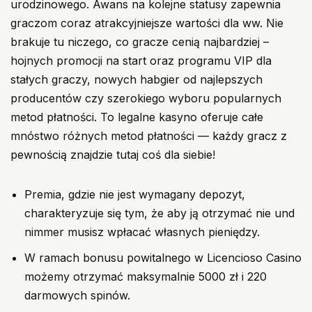
urodzinowego. Awans na kolejne statusy zapewnia
graczom coraz atrakcyjniejsze wartości dla ww. Nie
brakuje tu niczego, co gracze cenią najbardziej –
hojnych promocji na start oraz programu VIP dla
stałych graczy, nowych habgier od najlepszych
producentów czy szerokiego wyboru popularnych
metod płatności. To legalne kasyno oferuje całe
mnóstwo różnych metod płatności — każdy gracz z
pewnością znajdzie tutaj coś dla siebie!
Premia, gdzie nie jest wymagany depozyt,
charakteryzuje się tym, że aby ją otrzymać nie und
nimmer musisz wpłacać własnych pieniędzy.
W ramach bonusu powitalnego w Licencioso Casino
możemy otrzymać maksymalnie 5000 zł i 220
darmowych spinów.