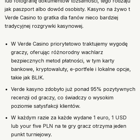
lub fotografię dokumentów tożsamości, tego rodzaju
jak paszport albo dowód osobisty. Kasyno na żywo t
Verde Casino to gratka dla fanów nieco bardziej
tradycyjnej rozgrywki kasynowej.
W Verde Casino priorytetowo traktujemy wygodę
graczy, oferując różnorodny wachlarz
bezpiecznych metod płatności, w tym karty
bankowe, kryptowaluty, e-portfele i lokalne opcje,
takie jak BLIK.
Verde kasyno zdobyło już ponad 95% pozytywnych
recenzji od graczy, co świadczy o wysokim
poziomie satysfakcji klientów.
W każdym razie za każde wydane 1 euro, 1 USD
lub your five PLN na te gry gracz otrzyma jeden
punkt turniejowy.