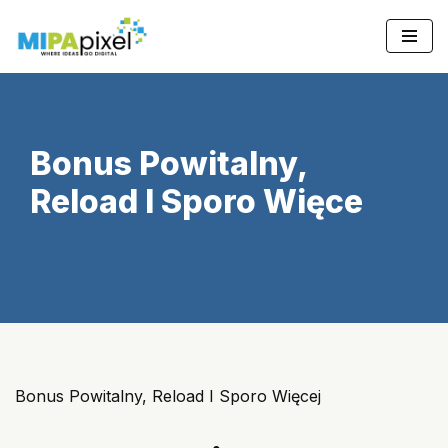
Skip
to
content
Bonus Powitalny,
Reload I Sporo Więce
Bonus Powitalny, Reload I Sporo Więcej