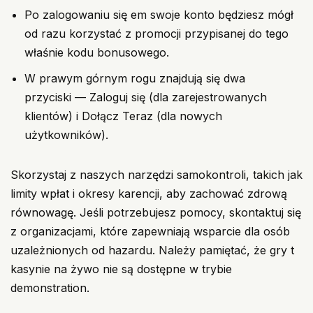
Po zalogowaniu się em swoje konto będziesz mógł
od razu korzystać z promocji przypisanej do tego
właśnie kodu bonusowego.
W prawym górnym rogu znajdują się dwa
przyciski — Zaloguj się (dla zarejestrowanych
klientów) i Dołącz Teraz (dla nowych
użytkowników).
Skorzystaj z naszych narzędzi samokontroli, takich jak
limity wpłat i okresy karencji, aby zachować zdrową
równowagę. Jeśli potrzebujesz pomocy, skontaktuj się
z organizacjami, które zapewniają wsparcie dla osób
uzależnionych od hazardu. Należy pamiętać, że gry t
kasynie na żywo nie są dostępne w trybie
demonstration.