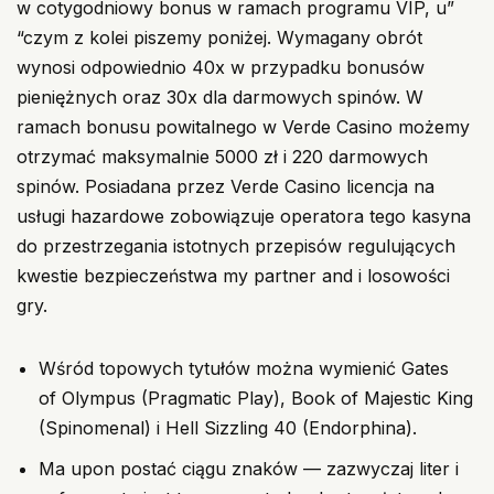
w cotygodniowy bonus w ramach programu VIP, u”
“czym z kolei piszemy poniżej. Wymagany obrót
wynosi odpowiednio 40x w przypadku bonusów
pieniężnych oraz 30x dla darmowych spinów. W
ramach bonusu powitalnego w Verde Casino możemy
otrzymać maksymalnie 5000 zł i 220 darmowych
spinów. Posiadana przez Verde Casino licencja na
usługi hazardowe zobowiązuje operatora tego kasyna
do przestrzegania istotnych przepisów regulujących
kwestie bezpieczeństwa my partner and i losowości
gry.
Wśród topowych tytułów można wymienić Gates
of Olympus (Pragmatic Play), Book of Majestic King
(Spinomenal) i Hell Sizzling 40 (Endorphina).
Ma upon postać ciągu znaków — zazwyczaj liter i