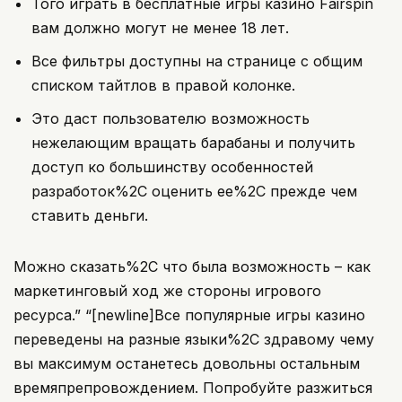
Того играть в бесплатные игры казино Fairspin
вам должно могут не менее 18 лет.
Все фильтры доступны на странице с общим
списком тайтлов в правой колонке.
Это даст пользователю возможность
нежелающим вращать барабаны и получить
доступ ко большинству особенностей
разработок%2C оценить ее%2C прежде чем
ставить деньги.
Можно сказать%2C что была возможность – как
маркетинговый ход же стороны игрового
ресурса.” “[newline]Все популярные игры казино
переведены на разные языки%2C здравому чему
вы максимум останетесь довольны остальным
времяпрепровождением. Попробуйте разжиться