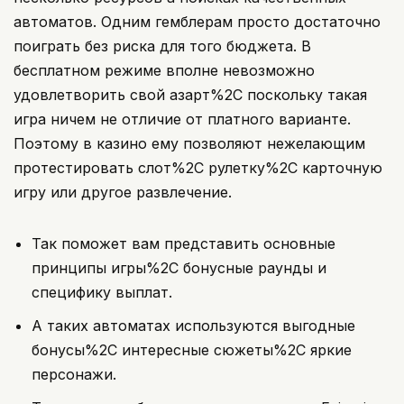
автоматов. Одним гемблерам просто достаточно
поиграть без риска для того бюджета. В
бесплатном режиме вполне невозможно
удовлетворить свой азарт%2C поскольку такая
игра ничем не отличие от платного варианте.
Поэтому в казино ему позволяют нежелающим
протестировать слот%2C рулетку%2C карточную
игру или другое развлечение.
Так поможет вам представить основные
принципы игры%2C бонусные раунды и
специфику выплат.
А таких автоматах используются выгодные
бонусы%2C интересные сюжеты%2C яркие
персонажи.