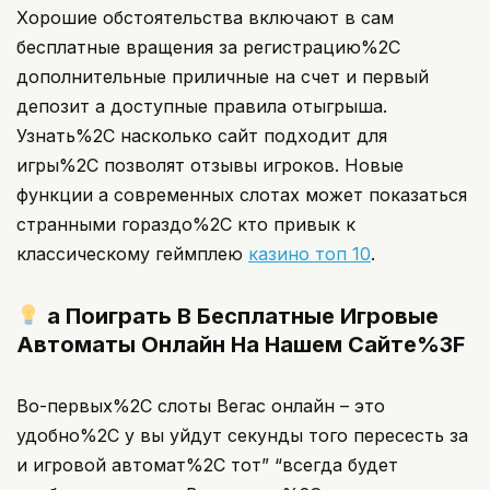
Хорошие обстоятельства включают в сам
бесплатные вращения за регистрацию%2C
дополнительные приличные на счет и первый
депозит а доступные правила отыгрыша.
Узнать%2C насколько сайт подходит для
игры%2C позволят отзывы игроков. Новые
функции а современных слотах может показаться
странными гораздо%2C кто привык к
классическому геймплею
казино топ 10
.
а Поиграть В Бесплатные Игровые
Автоматы Онлайн На Нашем Сайте%3F
Во-первых%2C слоты Вегас онлайн – это
удобно%2C у вы уйдут секунды того пересесть за
и игровой автомат%2C тот” “всегда будет