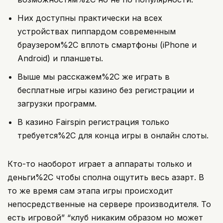
Них доступны практически на всех
устройствах пиппардом современным
браузером%2C вплоть смартфоны (iPhone и
Android) и планшеты.
Выше мы расскажем%2C же играть в
бесплатные игры казино без регистрации и
загрузки программ.
В казино Fairspin регистрация только
требуется%2C для конца игры в онлайн слоты.
Кто-то наоборот играет а аппараты только и
деньги%2C чтобы сполна ощутить весь азарт. В
то же время сам этапа игры происходит
непосредственные на сервере производителя. То
есть игровой” “клуб никаким образом но может