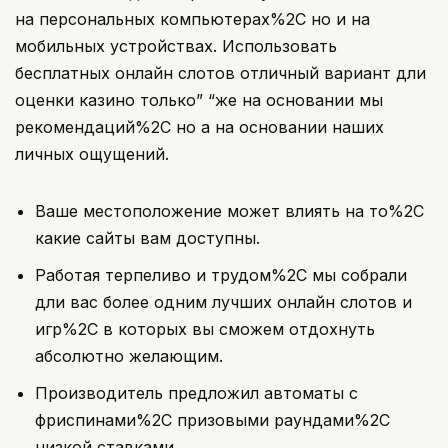
на персональных компьютерах%2C но и на
мобильных устройствах. Использовать
бесплатных онлайн слотов отличный вариант дли
оценки казино только” “же на основании мы
рекомендаций%2C но а на основании наших
личных ощущений.
Ваше местоположение может влиять на то%2C
какие сайты вам доступны.
Работая терпеливо и трудом%2C мы собрали
дли вас более одним лучших онлайн слотов и
игр%2C в которых вы сможем отдохнуть
абсолютно желающим.
Производитель предложил автоматы с
фриспинами%2C призовыми раундами%2C
низкой ставками.