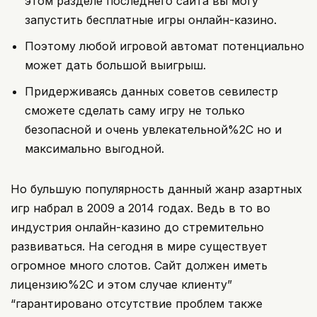
этом разделе последнего сайта вы могу
запустить бесплатные игры онлайн-казино.
Поэтому любой игровой автомат потенциально
может дать большой выигрыш.
Придерживаясь данных советов севилестр
сможете сделать саму игру не только
безопасной и очень увлекательной%2C но и
максимально выгодной.
Но бульшую популярность данный жанр азартных
игр набрал в 2009 а 2014 годах. Ведь в то во
индустрия онлайн-казино до стремительно
развиваться. На сегодня в мире существует
огромное много слотов. Сайт должен иметь
лицензию%2C и этом случае клиенту”
“гарантировано отсутствие проблем также