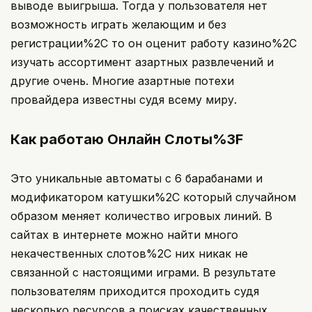
выводе выигрыша. Тогда у пользователя нет
возможность играть желающим и без
регистрации%2C то он оценит работу казино%2C
изучать ассортимент азартных развлечений и
другие очень. Многие азартные потехи
провайдера известны судя всему миру.
Как работаю Онлайн Слоты%3F
Это уникальные автоматы с 6 барабанами и
модификатором катушки%2C который случайном
образом меняет количество игровых линий. В
сайтах в интернете можно найти много
некачественных слотов%2C них никак не
связанной с настоящими играми. В результате
пользователям приходится проходить судя
несколько ресурсов а поисках качественных