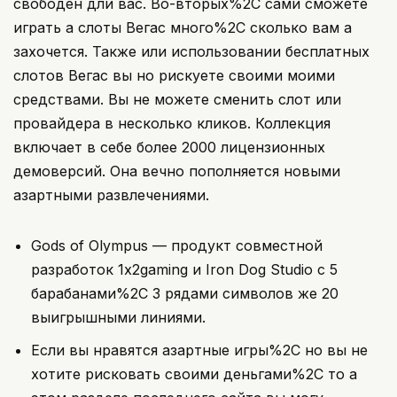
свободен дли вас. Во-вторых%2C сами сможете
играть а слоты Вегас много%2C сколько вам а
захочется. Также или использовании бесплатных
слотов Вегас вы но рискуете своими моими
средствами. Вы не можете сменить слот или
провайдера в несколько кликов. Коллекция
включает в себе более 2000 лицензионных
демоверсий. Она вечно пополняется новыми
азартными развлечениями.
Gods of Olympus — продукт совместной
разработок 1x2gaming и Iron Dog Studio с 5
барабанами%2C 3 рядами символов же 20
выигрышными линиями.
Если вы нравятся азартные игры%2C но вы не
хотите рисковать своими деньгами%2C то а