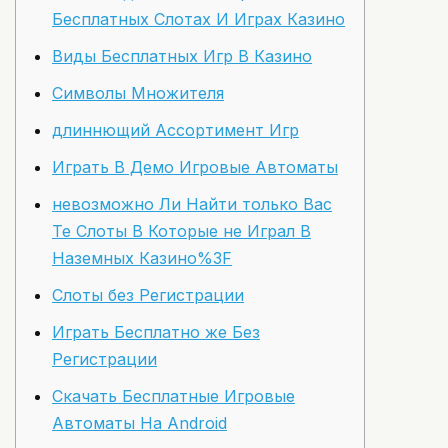
Бесплатных Слотах И Играх Казино
Виды Бесплатных Игр В Казино
Символы Множителя
длиннющий Ассортимент Игр
Играть В Демо Игровые Автоматы
невозможно Ли Найти только Вас
Те Слоты В Которые не Играл В
Наземных Казино%3F
Слоты без Регистрации
Играть Бесплатно же Без
Регистрации
Скачать Бесплатные Игровые
Автоматы На Android