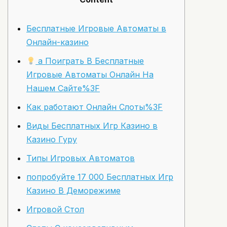
Бесплатные Игровые Автоматы в
Онлайн-казино
а Поиграть В Бесплатные
Игровые Автоматы Онлайн На
Нашем Сайте%3F
Как работают Онлайн Слоты%3F
Виды Бесплатных Игр Казино в
Казино Гуру
Типы Игровых Автоматов
попробуйте 17 000 Бесплатных Игр
Казино В Деморежиме
Игровой Стол