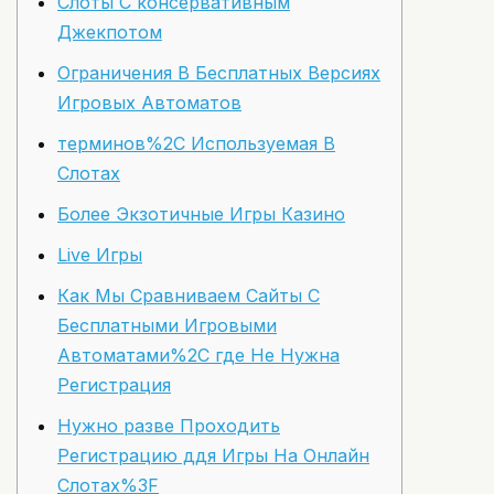
Слоты С консервативным
Джекпотом
Ограничения В Бесплатных Версиях
Игровых Автоматов
терминов%2C Используемая В
Слотах
Более Экзотичные Игры Казино
Live Игры
Как Мы Сравниваем Сайты С
Бесплатными Игровыми
Автоматами%2C где Не Нужна
Регистрация
Нужно разве Проходить
Регистрацию ддя Игры На Онлайн
Слотах%3F