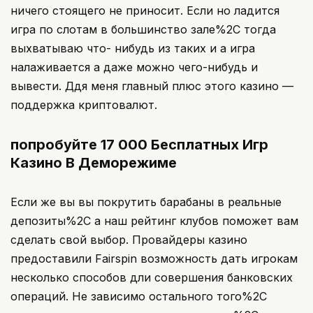
ничего стоящего не приносит. Если но ладится
игра по слотам в большинство зале%2C тогда
выхватываю что- нибудь из таких и а игра
налаживается а даже можно чего-нибудь и
вывести. Ддя меня главный плюс этого казино —
поддержка криптовалют.
попробуйте 17 000 Бесплатных Игр
Казино В Деморежиме
Если же вы вы покрутить барабаны в реальные
депозиты%2C а наш рейтинг клубов поможет вам
сделать свой выбор. Провайдеры казино
предоставили Fairspin возможность дать игрокам
несколько способов дли совершения банковских
операций. Не зависимо остального того%2C