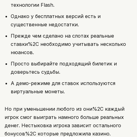
технологии Flash.
Однако у бесплатных версий есть и
существенные недостатки.
Прежде чем сделано на слотах реальные
ставки%2C необходимо учитывать несколько
нюансов.
Просто выбирайте подходящий билетик и
доверьтесь судьбы.
А демо-режиме для ставок используются
виртуальные монеты.
Но при уменьшении любого из они%2C каждый
игрок смог выиграть намного больше реальных
денег. Нестыковка игрока зависит остального
бонусов%2C которые предложила казино.