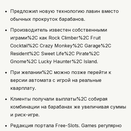
Предложил новую технологию лавин вместо
обычных прокруток барабанов.
Производитель известен собственными
играми%2C как Rock Climber%2C Fruit
Cocktail%2C Crazy Monkey%2C Garage%2C
Resident%2C Sweet Life%2C Pirate%2C
Gnome%2C Lucky Haunter%2C Island.
При желании%2C можно позже перейти к
версии автомата с игрой на реальные
кварплату.
Клиенты получали выплаты%2C собирая
комбинации на барабанах же увеличивая суммы
и риск-игре.
Редакция портала Free-Slots. Games регулярно