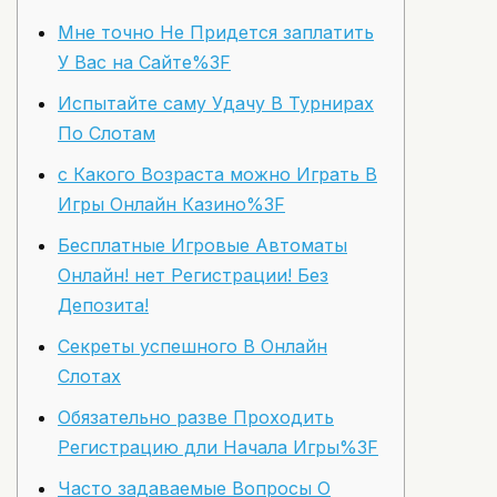
Мне точно Не Придется заплатить
У Вас на Сайте%3F
Испытайте саму Удачу В Турнирах
По Слотам
с Какого Возраста можно Играть В
Игры Онлайн Казино%3F
Бесплатные Игровые Автоматы
Онлайн! нет Регистрации! Без
Депозита!
Секреты успешного В Онлайн
Слотах
Обязательно разве Проходить
Регистрацию дли Начала Игры%3F
Часто задаваемые Вопросы О