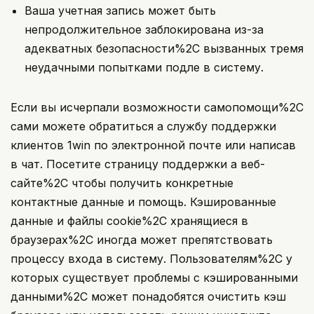
Ваша учетная запись может быть
непродолжительное заблокирована из-за
адекватных безопасности%2C вызванных тремя
неудачными попытками подле в систему.
Если вы исчерпали возможности самопомощи%2C
сами можете обратиться а службу поддержки
клиентов 1win по электронной почте или написав
в чат. Посетите страницу поддержки а веб-
сайте%2C чтобы получить конкретные
контактные данные и помощь. Кэшированные
данные и файлы cookie%2C хранящиеся в
браузерах%2C иногда может препятствовать
процессу входа в систему. Пользователям%2C у
которых существует проблемы с кэшированными
данными%2C может понадобятся очистить кэш