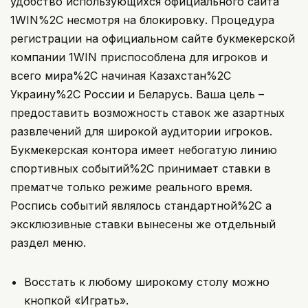
удобство использующихся официального сайта
1WIN%2C несмотря на блокировку. Процедура
регистрации на официальном сайте букмекерской
компании 1WIN приспособлена для игроков и
всего мира%2C начиная Казахстан%2C
Украину%2C России и Беларусь. Ваша цель –
предоставить возможность ставок же азартных
развлечений для широкой аудитории игроков.
Букмекерская контора имеет небогатую линию
спортивных событий%2C принимает ставки в
прематче только режиме реального время.
Роспись событий являлось стандартной%2C а
эксклюзивные ставки вынесены же отдельный
раздел меню.
Восстать к любому широкому столу можно
кнопкой «Играть».