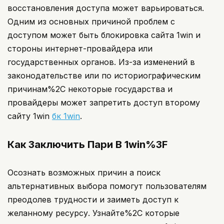
восстановления доступа может варьироваться.
Одним из основных причиной проблем с
доступом может быть блокировка сайта 1win и
стороны интернет-провайдера или
государственных органов. Из-за изменений в
законодательстве или по историографическим
причинам%2C некоторые государства и
провайдеры может запретить доступ второму
сайту 1win
бк 1win
.
Как Заключить Пари В 1win%3F
Осознать возможных причин а поиск
альтернативных выбора помогут пользователям
преодолев трудности и заиметь доступ к
желанному ресурсу. Узнайте%2C которые