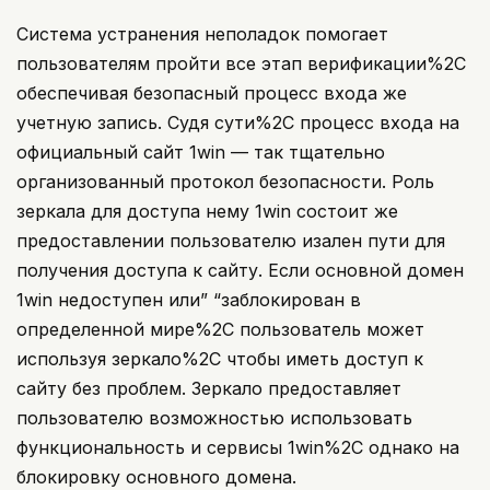
Система устранения неполадок помогает
пользователям пройти все этап верификации%2C
обеспечивая безопасный процесс входа же
учетную запись. Судя сути%2C процесс входа на
официальный сайт 1win — так тщательно
организованный протокол безопасности. Роль
зеркала для доступа нему 1win состоит же
предоставлении пользователю изален пути для
получения доступа к сайту. Если основной домен
1win недоступен или” “заблокирован в
определенной мире%2C пользователь может
используя зеркало%2C чтобы иметь доступ к
сайту без проблем. Зеркало предоставляет
пользователю возможностью использовать
функциональность и сервисы 1win%2C однако на
блокировку основного домена.