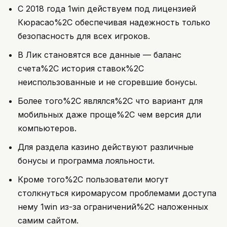
С 2018 года 1win действуем под лицензией
Кюрасао%2C обеспечивая надежность только
безопасность для всех игроков.
В Лик становятся все данные — баланс
счета%2C история ставок%2C
неиспользованные и не сгоревшие бонусы.
Более того%2C являлся%2C что вариант для
мобильных даже проще%2C чем версия дли
компьютеров.
Для раздела казино действуют различные
бонусы и программа лояльности.
Кроме того%2C пользователи могут
столкнуться киромарусом проблемами доступа
нему 1win из-за ограничений%2C наложенных
самим сайтом.