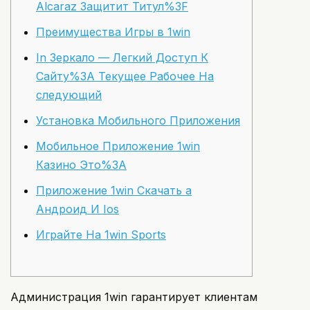
Alcaraz Защитит Титул%3F
Преимущества Игры в 1win
In Зеркало — Легкий Доступ К
Сайту%3A Текущее Рабочее На
следующий
Установка Мобильного Приложения
Мобильное Приложение 1win
Казино Это%3A
Приложение 1win Скачать а
Андроид И Ios
Играйте На 1win Sports
Администрация 1win гарантирует клиентам