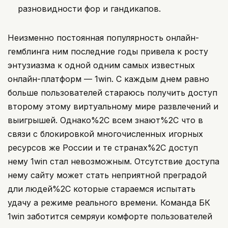
разновидности фор и гандикапов.
Неизменно постоянная популярность онлайн-
гемблинга ним последние годы привела к росту
энтузиазма к одной одним самых известных
онлайн-платформ — 1win. С каждым днем равно
больше пользователей стараюсь получить доступ
второму этому виртуальному мире развлечений и
выигрышей. Однако%2C всем знают%2C что в
связи с блокировкой многочисленных игорных
ресурсов же России и те странах%2C доступ
нему 1win стал невозможным. Отсутствие доступа
нему сайту может стать неприятной преградой
дли людей%2C которые стараемся испытать
удачу а режиме реального времени. Команда БК
1win заботится семряуи комфорте пользователей