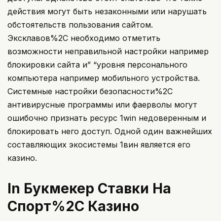
действия могут быть незаконными или нарушать
обстоятельств пользования сайтом.
Эксклавов%2C необходимо отметить
возможности неправильной настройки например
блокировки сайта и” “уровня персонального
компьютера например мобильного устройства.
Системные настройки безопасности%2C
антивирусные программы или фаерволы могут
ошибочно признать ресурс 1win недоверенным и
блокировать него доступ. Одной один важнейших
составляющих экосистемы 1вин является его
казино.
In Букмекер Ставки На
Спорт%2C Казино