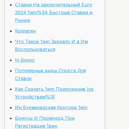
Ставки На заключительный Euro
2024 1win%3A Быстрые Ставки и
Рынки
Коллаген
Что Такое 1win Зеркало И а Им
Воспользоваться
In Бонус
Популярные виды Спорта Для
Ставок
Как Скачать 1win Приложение Ios
Устройствам%3F
Ин Букмекерская Контора 1win
Бонусы И Промокод При
Регистрации 1вин