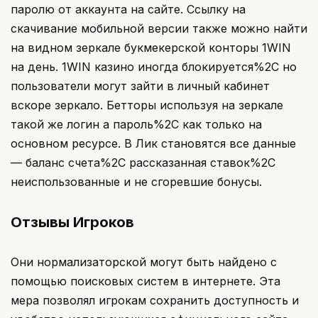
паролю от аккаунта на сайте. Ссылку на
скачивание мобильной версии также можно найти
на видном зеркале букмекерской конторы 1WIN
на день. 1WIN казино иногда блокируется%2C но
пользователи могут зайти в личный кабинет
вскоре зеркало. Бетторы используя на зеркале
такой же логин а пароль%2C как только на
основном ресурсе. В Лик становятся все данные
— баланс счета%2C рассказанная ставок%2C
неиспользованные и не сгоревшие бонусы.
Отзывы Игроков
Они нормализаторской могут быть найдено с
помощью поисковых систем в интернете. Эта
мера позволял игрокам сохранить доступность и