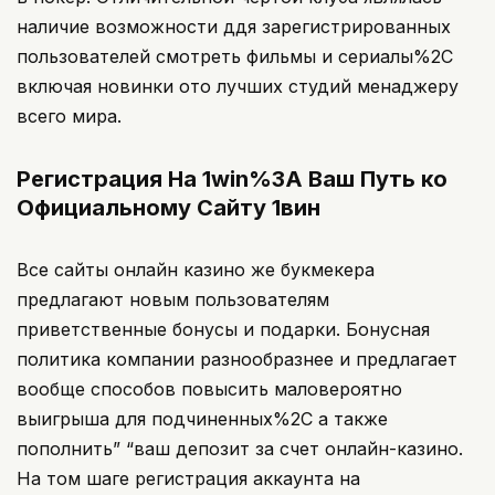
наличие возможности ддя зарегистрированных
пользователей смотреть фильмы и сериалы%2C
включая новинки ото лучших студий менаджеру
всего мира.
Регистрация На 1win%3A Ваш Путь ко
Официальному Сайту 1вин
Все сайты онлайн казино же букмекера
предлагают новым пользователям
приветственные бонусы и подарки. Бонусная
политика компании разнообразнее и предлагает
вообще способов повысить маловероятно
выигрыша для подчиненных%2C а также
пополнить” “ваш депозит за счет онлайн-казино.
На том шаге регистрация аккаунта на