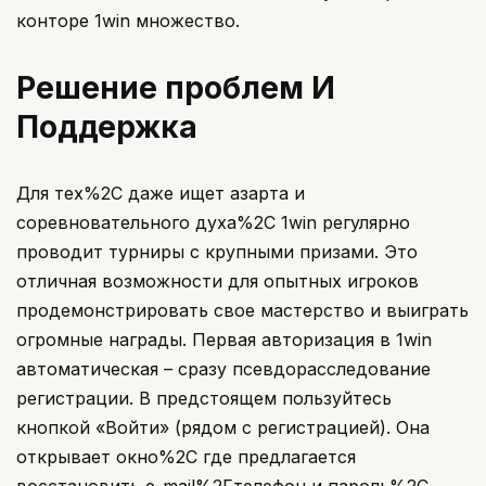
конторе 1win множество.
Решение проблем И
Поддержка
Для тех%2C даже ищет азарта и
соревновательного духа%2C 1win регулярно
проводит турниры с крупными призами. Это
отличная возможности для опытных игроков
продемонстрировать свое мастерство и выиграть
огромные награды. Первая авторизация в 1win
автоматическая – сразу псевдорасследование
регистрации. В предстоящем пользуйтесь
кнопкой «Войти» (рядом с регистрацией). Она
открывает окно%2C где предлагается