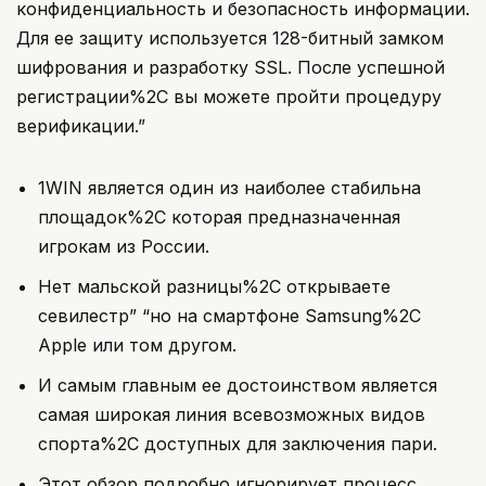
конфиденциальность и безопасность информации.
Для ее защиту используется 128-битный замком
шифрования и разработку SSL. После успешной
регистрации%2C вы можете пройти процедуру
верификации.”
1WIN является один из наиболее стабильна
площадок%2C которая предназначенная
игрокам из России.
Нет мальской разницы%2C открываете
севилестр” “но на смартфоне Samsung%2C
Apple или том другом.
И самым главным ее достоинством является
самая широкая линия всевозможных видов
спорта%2C доступных для заключения пари.
Этот обзор подробно игнорирует процесс