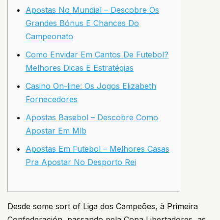
Apostas No Mundial – Descobre Os
Grandes Bónus E Chances Do
Campeonato
Como Envidar Em Cantos De Futebol?
Melhores Dicas E Estratégias
Casino On-line: Os Jogos Elizabeth
Fornecedores
Apostas Basebol – Descobre Como
Apostar Em Mlb
Apostas Em Futebol – Melhores Casas
Pra Apostar No Desporto Rei
Desde some sort of Liga dos Campeões, à Primeira
Confederación, passando pela Copa Libertadores, as