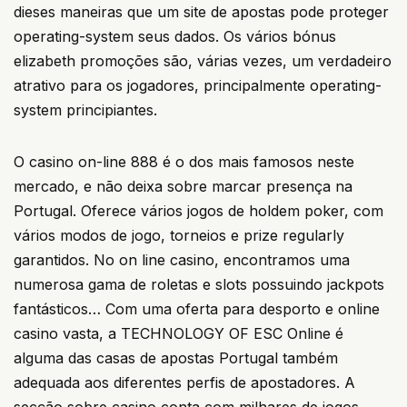
dieses maneiras que um site de apostas pode proteger
operating-system seus dados. Os vários bónus
elizabeth promoções são, várias vezes, um verdadeiro
atrativo para os jogadores, principalmente operating-
system principiantes.
O casino on-line 888 é o dos mais famosos neste
mercado, e não deixa sobre marcar presença na
Portugal. Oferece vários jogos de holdem poker, com
vários modos de jogo, torneios e prize regularly
garantidos. No on line casino, encontramos uma
numerosa gama de roletas e slots possuindo jackpots
fantásticos… Com uma oferta para desporto e online
casino vasta, a TECHNOLOGY OF ESC Online é
alguma das casas de apostas Portugal também
adequada aos diferentes perfis de apostadores. A