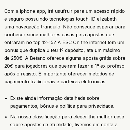
Com a iphone app, irá usufruir para um acesso rápido
e seguro possuindo tecnologias touch-ID elizabeth
uma navegação tranquilo. Não consegue esperar para
conhecer since melhores casas para apostas que
entraram no top 12-15? A ESC On the internet tem um
bónus que duplica u teu 1º depósito, até um máximo
de 250€. A Betano oferece alguma aposta grátis sobre
20€ para jogadores que queiram fazer a 1ª ex profeso
após o registo. É importante oferecer métodos de
pagamento tradicionais e carteiras eletrónicas.
Existe ainda informação detalhada sobre
pagamentos, bónus e política para privacidade.
Na nossa classificação para eleger the melhor casa
sobre apostas da atualidade, tivemos em conta a