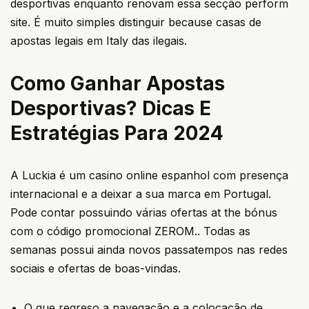
desportivas enquanto renovam essa secção perform
site. É muito simples distinguir because casas de
apostas legais em Italy das ilegais.
Como Ganhar Apostas
Desportivas? Dicas E
Estratégias Para 2024
A Luckia é um casino online espanhol com presença
internacional e a deixar a sua marca em Portugal.
Pode contar possuindo várias ofertas at the bónus
com o código promocional ZEROM.. Todas as
semanas possui ainda novos passatempos nas redes
sociais e ofertas de boas-vindas.
O que regreso a navegação e a colocação de