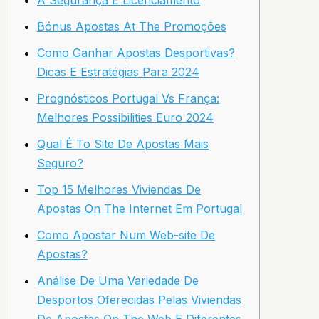
A Segurança E Licenciamento
Bónus Apostas At The Promoções
Como Ganhar Apostas Desportivas?
Dicas E Estratégias Para 2024
Prognósticos Portugal Vs França:
Melhores Possibilities Euro 2024
Qual É To Site De Apostas Mais
Seguro?
Top 15 Melhores Viviendas De
Apostas On The Internet Em Portugal
Como Apostar Num Web-site De
Apostas?
Análise De Uma Variedade De
Desportos Oferecidas Pelas Viviendas