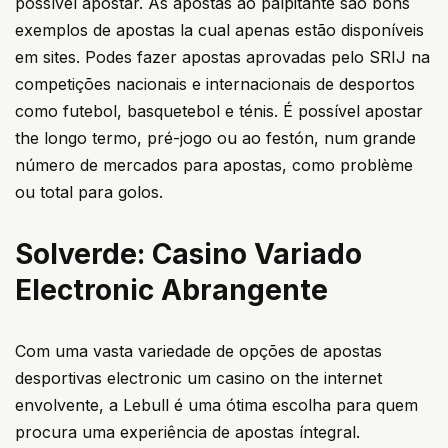
possível apostar. As apostas ao palpitante são bons
exemplos de apostas la cual apenas estão disponíveis
em sites. Podes fazer apostas aprovadas pelo SRIJ na
competições nacionais e internacionais de desportos
como futebol, basquetebol e ténis. É possível apostar
the longo termo, pré-jogo ou ao festón, num grande
número de mercados para apostas, como problème
ou total para golos.
Solverde: Casino Variado
Electronic Abrangente
Com uma vasta variedade de opções de apostas
desportivas electronic um casino on the internet
envolvente, a Lebull é uma ótima escolha para quem
procura uma experiência de apostas íntegral.