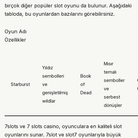
birçok diğer popüler slot oyunu da bulunur. Aşağıdaki
tabloda, bu oyunlardan bazılarını görebilirsiniz.
Oyun Adı
Özellikler
Mısır
Yıldız
temalı
sembolleri
Book
semboller
Starburst
ve
of
ve
genişletilmiş
Dead
serbest
wildlar
dönüşler
7slots ve 7 slots casino, oyunculara en kaliteli slot
oyunlarını sunar. 7slot ve slot7 oyunlarıyla büyük