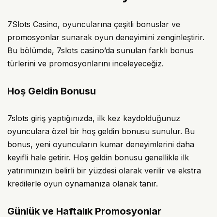
7Slots Casino, oyuncularına çeşitli bonuslar ve
promosyonlar sunarak oyun deneyimini zenginleştirir.
Bu bölümde, 7slots casino’da sunulan farklı bonus
türlerini ve promosyonlarını inceleyeceğiz.
Hoş Geldin Bonusu
7slots giriş yaptığınızda, ilk kez kaydolduğunuz
oyunculara özel bir hoş geldin bonusu sunulur. Bu
bonus, yeni oyuncuların kumar deneyimlerini daha
keyifli hale getirir. Hoş geldin bonusu genellikle ilk
yatırımınızın belirli bir yüzdesi olarak verilir ve ekstra
kredilerle oyun oynamanıza olanak tanır.
Günlük ve Haftalık Promosyonlar