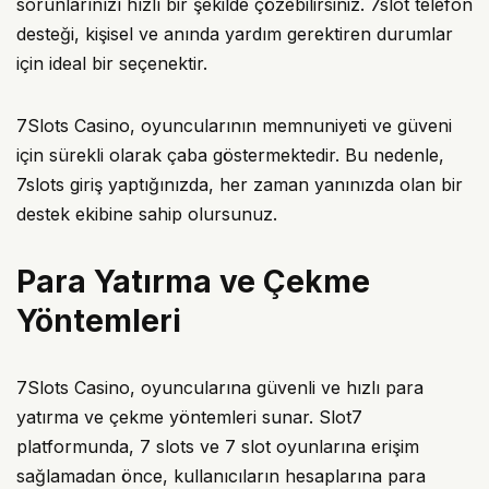
sorunlarınızı hızlı bir şekilde çözebilirsiniz. 7slot telefon
desteği, kişisel ve anında yardım gerektiren durumlar
için ideal bir seçenektir.
7Slots Casino, oyuncularının memnuniyeti ve güveni
için sürekli olarak çaba göstermektedir. Bu nedenle,
7slots giriş yaptığınızda, her zaman yanınızda olan bir
destek ekibine sahip olursunuz.
Para Yatırma ve Çekme
Yöntemleri
7Slots Casino, oyuncularına güvenli ve hızlı para
yatırma ve çekme yöntemleri sunar. Slot7
platformunda, 7 slots ve 7 slot oyunlarına erişim
sağlamadan önce, kullanıcıların hesaplarına para