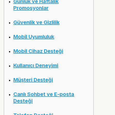
Günlük ve Haftalık
Promosyonlar
Güvenlik ve Gizlilik
Mobil Uyumluluk
Mobil Cihaz Desteği
Kullanıcı Deneyimi
Müşteri Desteği
Canlı Sohbet ve E-posta
Desteği