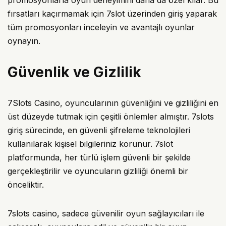
promosyonlarla oyun deneyimini daha da özel kılar. Bu
fırsatları kaçırmamak için 7slot üzerinden giriş yaparak
tüm promosyonları inceleyin ve avantajlı oyunlar
oynayın.
Güvenlik ve Gizlilik
7Slots Casino, oyuncularının güvenliğini ve gizliliğini en
üst düzeyde tutmak için çeşitli önlemler almıştır. 7slots
giriş sürecinde, en güvenli şifreleme teknolojileri
kullanılarak kişisel bilgileriniz korunur. 7slot
platformunda, her türlü işlem güvenli bir şekilde
gerçekleştirilir ve oyuncuların gizliliği önemli bir
önceliktir.
7slots casino, sadece güvenilir oyun sağlayıcıları ile