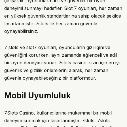
çalışarak, oyunculara adil ve güvenilir bir oyun
deneyimi sunmayı hedefler. Slot 7 oyunları, her zaman
en yüksek güvenlik standartlarına sahip olacak şekilde
tasarlanmıştır. 7slots ile her zaman güvenle
oynayabilirsiniz.
7 slots ve slot7 oyunları, oyuncuların gizliliğini ve
güvenliğini korurken, aynı zamanda eğlenceli ve adil
bir oyun deneyimi sunar. 7slots casino, sizin için en iyi
güvenlik ve gizlilik önlemlerini alarak, her zaman
güvenle oynayabileceğiniz bir platformdur.
Mobil Uyumluluk
7Slots Casino, kullanıcılarına mükemmel bir mobil
deneyim sunmak için tasarlanmıştır. 7slots, 7slots