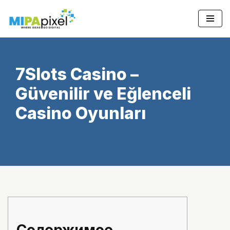
Skip
to
content
7Slots Casino –
Güvenilir ve Eğlenceli
Casino Oyunları