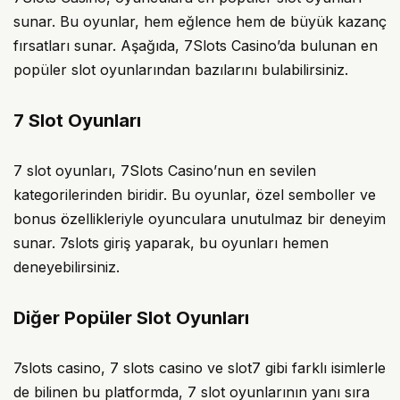
sunar. Bu oyunlar, hem eğlence hem de büyük kazanç
fırsatları sunar. Aşağıda, 7Slots Casino’da bulunan en
popüler slot oyunlarından bazılarını bulabilirsiniz.
7 Slot Oyunları
7 slot oyunları, 7Slots Casino’nun en sevilen
kategorilerinden biridir. Bu oyunlar, özel semboller ve
bonus özellikleriyle oyunculara unutulmaz bir deneyim
sunar. 7slots giriş yaparak, bu oyunları hemen
deneyebilirsiniz.
Diğer Popüler Slot Oyunları
7slots casino, 7 slots casino ve slot7 gibi farklı isimlerle
de bilinen bu platformda, 7 slot oyunlarının yanı sıra