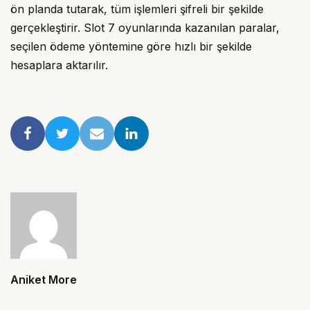
ön planda tutarak, tüm işlemleri şifreli bir şekilde
gerçekleştirir. Slot 7 oyunlarında kazanılan paralar,
seçilen ödeme yöntemine göre hızlı bir şekilde
hesaplara aktarılır.
Aniket More