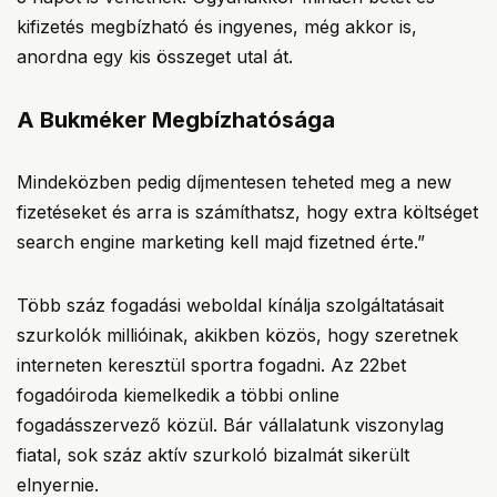
kifizetés megbízható és ingyenes, még akkor is,
anordna egy kis összeget utal át.
A Bukméker Megbízhatósága
Mindeközben pedig díjmentesen teheted meg a new
fizetéseket és arra is számíthatsz, hogy extra költséget
search engine marketing kell majd fizetned érte.”
Több száz fogadási weboldal kínálja szolgáltatásait
szurkolók millióinak, akikben közös, hogy szeretnek
interneten keresztül sportra fogadni. Az 22bet
fogadóiroda kiemelkedik a többi online
fogadásszervező közül. Bár vállalatunk viszonylag
fiatal, sok száz aktív szurkoló bizalmát sikerült
elnyernie.