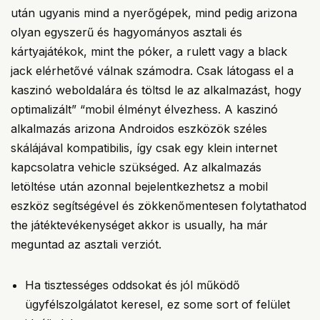
után ugyanis mind a nyerőgépek, mind pedig arizona
olyan egyszerű és hagyományos asztali és
kártyajátékok, mint the póker, a rulett vagy a black
jack elérhetővé válnak számodra. Csak látogass el a
kaszinó weboldalára és töltsd le az alkalmazást, hogy
optimalizált” “mobil élményt élvezhess. A kaszinó
alkalmazás arizona Androidos eszközök széles
skálájával kompatibilis, így csak egy klein internet
kapcsolatra vehicle szükséged. Az alkalmazás
letöltése után azonnal bejelentkezhetsz a mobil
eszköz segítségével és zökkenőmentesen folytathatod
the játéktevékenységet akkor is usually, ha már
meguntad az asztali verziót.
Ha tisztességes oddsokat és jól működő
ügyfélszolgálatot keresel, ez some sort of felület