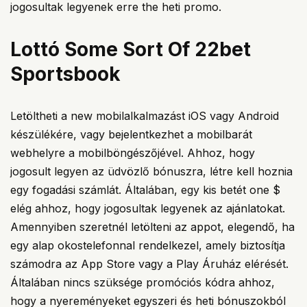
jogosultak legyenek erre the heti promo.
Lottó Some Sort Of 22bet
Sportsbook
Letöltheti a new mobilalkalmazást iOS vagy Android
készülékére, vagy bejelentkezhet a mobilbarát
webhelyre a mobilböngészőjével. Ahhoz, hogy
jogosult legyen az üdvözlő bónuszra, létre kell hoznia
egy fogadási számlát. Általában, egy kis betét one $
elég ahhoz, hogy jogosultak legyenek az ajánlatokat.
Amennyiben szeretnél letölteni az appot, elegendő, ha
egy alap okostelefonnal rendelkezel, amely biztosítja
számodra az App Store vagy a Play Áruház elérését.
Általában nincs szüksége promóciós kódra ahhoz,
hogy a nyereményeket egyszeri és heti bónuszokból