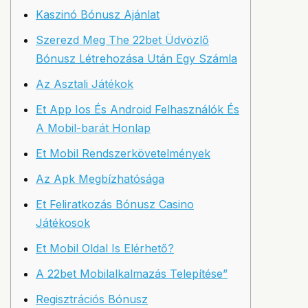
Kaszinó Bónusz Ajánlat
Szerezd Meg The 22bet Üdvözlő
Bónusz Létrehozása Után Egy Számla
Az Asztali Játékok
Et App Ios És Android Felhasználók És
A Mobil-barát Honlap
Et Mobil Rendszerkövetelmények
Az Apk Megbízhatósága
Et Feliratkozás Bónusz Casino
Játékosok
Et Mobil Oldal Is Elérhető?
A 22bet Mobilalkalmazás Telepítése”
Regisztrációs Bónusz