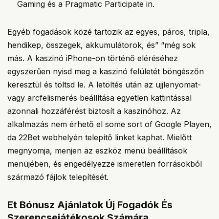
Gaming és a Pragmatic Participate in.
Egyéb fogadások közé tartozik az egyes, páros, tripla,
hendikep, összegek, akkumulátorok, és” “még sok
más. A kaszinó iPhone-on történő eléréséhez
egyszerűen nyisd meg a kaszinó felületét böngészőn
keresztül és töltsd le. A letöltés után az ujjlenyomat-
vagy arcfelismerés beállítása egyetlen kattintással
azonnali hozzáférést biztosít a kaszinóhoz. Az
alkalmazás nem érhető el some sort of Google Playen,
da 22Bet webhelyén telepítő linket kaphat. Mielőtt
megnyomja, menjen az eszköz menü beállítások
menüjében, és engedélyezze ismeretlen forrásokból
származó fájlok telepítését.
Et Bónusz Ajánlatok Új Fogadók És
Szerencsejátékosok Számára