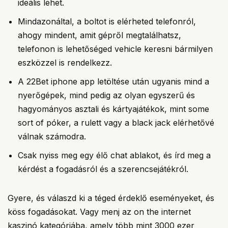
ideális lehet.
Mindazonáltal, a boltot is elérheted telefonról,
ahogy mindent, amit gépről megtalálhatsz,
telefonon is lehetőséged vehicle keresni bármilyen
eszközzel is rendelkezz.
A 22Bet iphone app letöltése után ugyanis mind a
nyerőgépek, mind pedig az olyan egyszerű és
hagyományos asztali és kártyajátékok, mint some
sort of póker, a rulett vagy a black jack elérhetővé
válnak számodra.
Csak nyiss meg egy élő chat ablakot, és írd meg a
kérdést a fogadásról és a szerencsejátékról.
Gyere, és válaszd ki a téged érdeklő eseményeket, és
köss fogadásokat. Vagy menj az on the internet
kaszinó kategóriába, amely több mint 3000 ezer