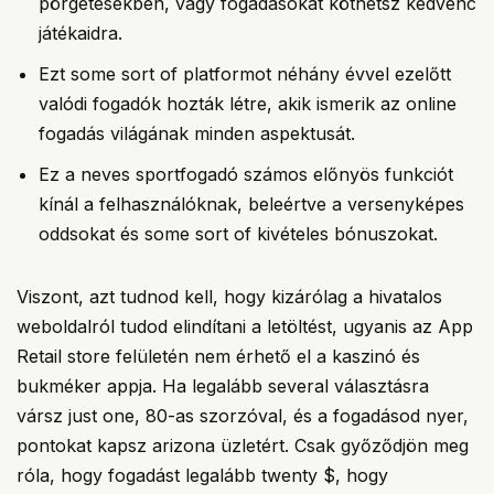
pörgetésekben, vagy fogadásokat köthetsz kedvenc
játékaidra.
Ezt some sort of platformot néhány évvel ezelőtt
valódi fogadók hozták létre, akik ismerik az online
fogadás világának minden aspektusát.
Ez a neves sportfogadó számos előnyös funkciót
kínál a felhasználóknak, beleértve a versenyképes
oddsokat és some sort of kivételes bónuszokat.
Viszont, azt tudnod kell, hogy kizárólag a hivatalos
weboldalról tudod elindítani a letöltést, ugyanis az App
Retail store felületén nem érhető el a kaszinó és
bukméker appja. Ha legalább several választásra
vársz just one, 80-as szorzóval, és a fogadásod nyer,
pontokat kapsz arizona üzletért. Csak győződjön meg
róla, hogy fogadást legalább twenty $, hogy