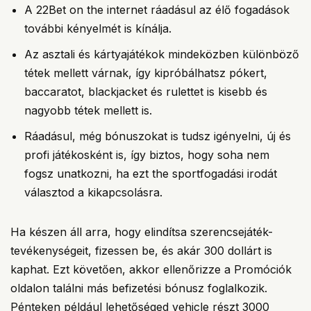
A 22Bet on the internet ráadásul az élő fogadások
további kényelmét is kínálja.
Az asztali és kártyajátékok mindeközben különböző
tétek mellett várnak, így kipróbálhatsz pókert,
baccaratot, blackjacket és rulettet is kisebb és
nagyobb tétek mellett is.
Ráadásul, még bónuszokat is tudsz igényelni, új és
profi játékosként is, így biztos, hogy soha nem
fogsz unatkozni, ha ezt the sportfogadási irodát
választod a kikapcsolásra.
Ha készen áll arra, hogy elindítsa szerencsejáték-
tevékenységeit, fizessen be, és akár 300 dollárt is
kaphat. Ezt követően, akkor ellenőrizze a Promóciók
oldalon találni más befizetési bónusz foglalkozik.
Pénteken például lehetőséged vehicle részt 3000