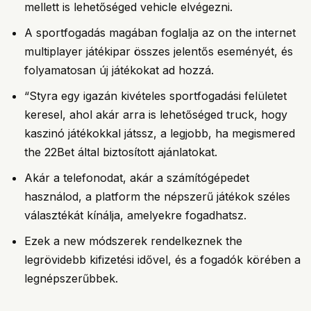
mellett is lehetőséged vehicle elvégezni.
A sportfogadás magában foglalja az on the internet
multiplayer játékipar összes jelentős eseményét, és
folyamatosan új játékokat ad hozzá.
“Styra egy igazán kivételes sportfogadási felületet
keresel, ahol akár arra is lehetőséged truck, hogy
kaszinó játékokkal játssz, a legjobb, ha megismered
the 22Bet által biztosított ajánlatokat.
Akár a telefonodat, akár a számítógépedet
használod, a platform the népszerű játékok széles
választékát kínálja, amelyekre fogadhatsz.
Ezek a new módszerek rendelkeznek the
legrövidebb kifizetési idővel, és a fogadók körében a
legnépszerűbbek.