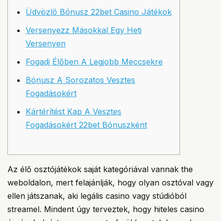
Üdvözlő Bónusz 22bet Casino Játékok
Versenyezz Másokkal Egy Heti
Versenyen
Fogadj Élőben A Legjobb Meccsekre
Bónusz A Sorozatos Vesztes
Fogadásokért
Kártérítést Kap A Vesztes
Fogadásokért 22bet Bónuszként
Az élő osztójátékok saját kategóriával vannak the
weboldalon, mert felajánlják, hogy olyan osztóval vagy
ellen játszanak, aki legális casino vagy stúdióból
streamel. Mindent úgy terveztek, hogy hiteles casino