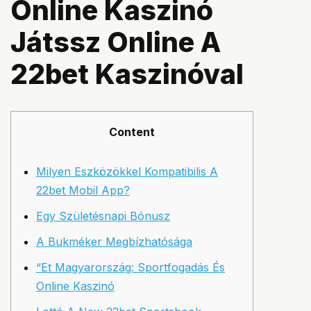
Online Kaszinó
Játssz Online A
22bet Kaszinóval
Content
Milyen Eszközökkel Kompatibilis A
22bet Mobil App?
Egy Születésnapi Bónusz
A Bukméker Megbízhatósága
“Et Magyarország: Sportfogadás És
Online Kaszinó