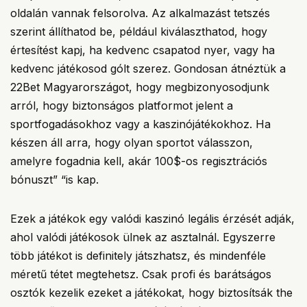
oldalán vannak felsorolva. Az alkalmazást tetszés
szerint állíthatod be, például kiválaszthatod, hogy
értesítést kapj, ha kedvenc csapatod nyer, vagy ha
kedvenc játékosod gólt szerez. Gondosan átnéztük a
22Bet Magyarországot, hogy megbizonyosodjunk
arról, hogy biztonságos platformot jelent a
sportfogadásokhoz vagy a kaszinójátékokhoz. Ha
készen áll arra, hogy olyan sportot válasszon,
amelyre fogadnia kell, akár 100$-os regisztrációs
bónuszt” “is kap.
Ezek a játékok egy valódi kaszinó legális érzését adják,
ahol valódi játékosok ülnek az asztalnál. Egyszerre
több játékot is definitely játszhatsz, és mindenféle
méretű tétet megtehetsz. Csak profi és barátságos
osztók kezelik ezeket a játékokat, hogy biztosítsák the