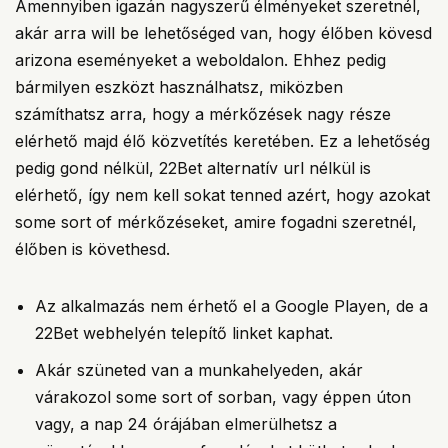
Amennyiben igazán nagyszerű élményeket szeretnél,
akár arra will be lehetőséged van, hogy élőben kövesd
arizona eseményeket a weboldalon. Ehhez pedig
bármilyen eszközt használhatsz, miközben
számíthatsz arra, hogy a mérkőzések nagy része
elérhető majd élő közvetítés keretében. Ez a lehetőség
pedig gond nélkül, 22Bet alternatív url nélkül is
elérhető, így nem kell sokat tenned azért, hogy azokat
some sort of mérkőzéseket, amire fogadni szeretnél,
élőben is követhesd.
Az alkalmazás nem érhető el a Google Playen, de a
22Bet webhelyén telepítő linket kaphat.
Akár szüneted van a munkahelyeden, akár
várakozol some sort of sorban, vagy éppen úton
vagy, a nap 24 órájában elmerülhetsz a