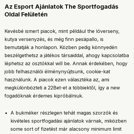
Az Esport Ajánlatok The Sportfogadás
Oldal Felületén
Kevésbé ismert piacok, mint például the lóverseny,
kutya versenyzés, és még finn pesäpallo, is
bemutatják a honlapon. Közben pedig könnyedén
beszélgethetsz a játékos társaiddal, ahogy kapcsolatba
léphetsz az osztókkal will be. Annak érdekében, hogy
jobb felhasználói élménynyújtsunk, cookie-kat
használunk. A piacok ezen választéka az, ami
megkülönbözteti a 22Bet-et a többiektől, így a new
fogadóknak érdemes kipróbálniuk.
A bukméker részlegen tehát magas szorzók és
kivételes sportfogadási ajánlatok várnak, miközben
some sort of fizetést már alacsony minimum limit