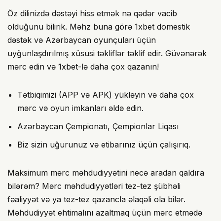
Öz dilinizdə dəstəyi hiss etmək nə qədər vacib
olduğunu bilirik. Məhz buna görə 1xbet domestik
dəstək və Azərbaycan oyunçuları üçün
uyğunlaşdırılmış xüsusi təkliflər təklif edir. Güvənərək
mərc edin və 1xbet-lə daha çox qazanın!
Tətbiqimizi (APP və APK) yükləyin və daha çox
mərc və oyun imkanları əldə edin.
Azərbaycan Çempionatı, Çempionlar Liqası
Biz sizin uğurunuz və etibarınız üçün çalışırıq.
Maksimum mərc məhdudiyyətini necə aradan qaldıra
bilərəm? Mərc məhdudiyyətləri tez-tez şübhəli
fəaliyyət və ya tez-tez qazancla əlaqəli ola bilər.
Məhdudiyyət ehtimalını azaltmaq üçün mərc etmədə