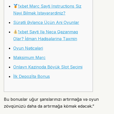
1xbet Mərc Sayti Instructions Siz
Nəyi Bilmək Istəyərərdiniz?
Sürətli Əyləncə Üçün Ani Oyunlar
1xbet Sayti Ilə Necə Qazanmaq
Olar? İdman Hadisələrinə Təxmin
Oyun Nəticələri
Maksimum Mərc
Onlayn Kazinoda Böyük Slot Seçimi
İlk Depozi̇tə Bonus
Bu bonuslar uğur şanslarınızı artırmağa və oyun
zövqünüzü daha da artırmağa kömək edəcək.”