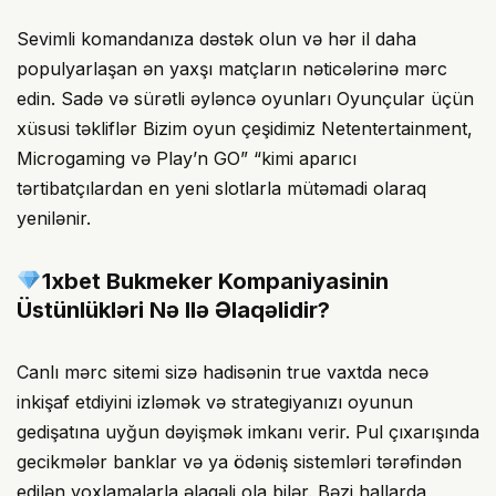
Sevimli komandanıza dəstək olun və hər il daha
populyarlaşan ən yaxşı matçların nəticələrinə mərc
edin. Sadə və sürətli əyləncə oyunları Oyunçular üçün
xüsusi təkliflər Bizim oyun çeşidimiz Netentertainment,
Microgaming və Play’n GO” “kimi aparıcı
tərtibatçılardan en yeni slotlarla mütəmadi olaraq
yenilənir.
1xbet Bukmeker Kompaniyasinin
Üstünlükləri Nə Ilə Əlaqəlidir?
Canlı mərc sitemi sizə hadisənin true vaxtda necə
inkişaf etdiyini izləmək və strategiyanızı oyunun
gedişatına uyğun dəyişmək imkanı verir. Pul çıxarışında
gecikmələr banklar və ya ödəniş sistemləri tərəfindən
edilən yoxlamalarla əlaqəli ola bilər. Bəzi hallarda,