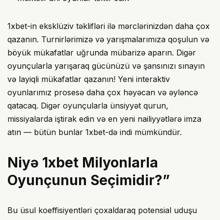
1xbet-in eksklüziv təklifləri ilə mərclərinizdən daha çox
qazanın. Turnirlərimizə və yarışmalarımıza qoşulun və
böyük mükafatlar uğrunda mübarizə aparın. Digər
oyunçularla yarışaraq gücünüzü və şansınızı sınayın
və layiqli mükafatlar qazanın! Yeni interaktiv
oyunlarımız prosesə daha çox həyəcan və əyləncə
qatacaq. Digər oyunçularla ünsiyyət qurun,
missiyalarda iştirak edin və en yeni nailiyyətlərə imza
atın — bütün bunlar 1xbet-də indi mümkündür.
Niyə 1xbet Milyonlarla
Oyunçunun Seçimidir?”
Bu üsul koeffisiyentləri çoxaldaraq potensial uduşu