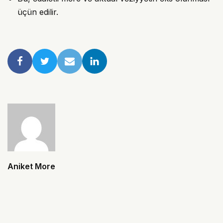
üçün edilir.
Aniket More