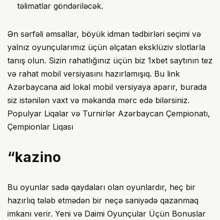
təlimatlar göndəriləcək.
Ən sərfəli əmsallar, böyük idman tədbirləri seçimi və
yalnız oyunçularımız üçün əlçatan eksklüziv slotlarla
tanış olun. Sizin rahatlığınız üçün biz 1xbet saytının tez
və rahat mobil versiyasını hazırlamışıq. Bu link
Azərbaycana aid lokal mobil versiyaya aparır, burada
siz istənilən vaxt və məkanda mərc edə bilərsiniz.
Populyar Liqalar və Turnirlər Azərbaycan Çempionatı,
Çempionlar Liqası
“kazino
Bu oyunlar sadə qaydaları olan oyunlardır, heç bir
hazırlıq tələb etmədən bir neçə saniyədə qazanmaq
imkanı verir. Yeni və Daimi Oyunçular Üçün Bonuslar