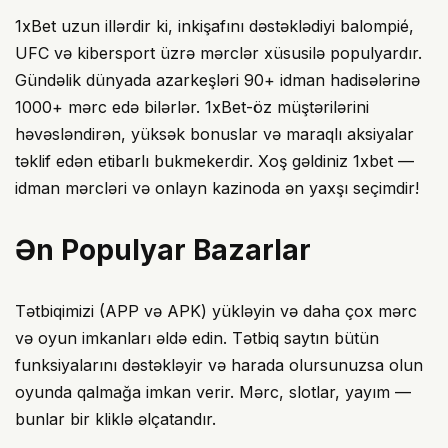
1xBet uzun illərdir ki, inkişafını dəstəklədiyi balompié,
UFC və kibersport üzrə mərclər xüsusilə populyardır.
Gündəlik dünyada azarkeşləri 90+ idman hadisələrinə
1000+ mərc edə bilərlər. 1xBet-öz müştərilərini
həvəsləndirən, yüksək bonuslar və maraqlı aksiyalar
təklif edən etibarlı bukmekerdir. Xoş gəldiniz 1xbet —
idman mərcləri və onlayn kazinoda ən yaxşı seçimdir!
Ən Populyar Bazarlar
Tətbiqimizi (APP və APK) yükləyin və daha çox mərc
və oyun imkanları əldə edin. Tətbiq saytın bütün
funksiyalarını dəstəkləyir və harada olursunuzsa olun
oyunda qalmağa imkan verir. Mərc, slotlar, yayım —
bunlar bir kliklə əlçatandır.