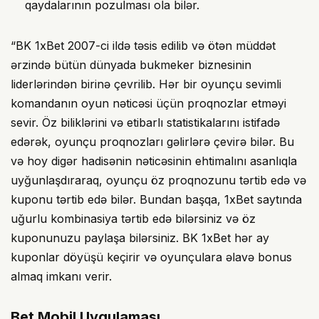
qaydalarının pozulması ola bilər.
“BK 1xBet 2007-ci ildə təsis edilib və ötən müddət
ərzində bütün dünyada bukmeker biznesinin
liderlərindən birinə çevrilib. Hər bir oyunçu sevimli
komandanın oyun nəticəsi üçün proqnozlar etməyi
sevir. Öz biliklərini və etibarlı statistikalarını istifadə
edərək, oyunçu proqnozları gəlirlərə çevirə bilər. Bu
və hoy digər hadisənin nəticəsinin ehtimalını asanlıqla
uyğunlaşdıraraq, oyunçu öz proqnozunu tərtib edə və
kuponu tərtib edə bilər. Bundan başqa, 1xBet saytında
uğurlu kombinasiya tərtib edə bilərsiniz və öz
kuponunuzu paylaşa bilərsiniz. BK 1xBet hər ay
kuponlar döyüşü keçirir və oyunçulara əlavə bonus
almaq imkanı verir.
Bet Mobil Uygulaması