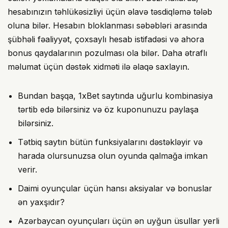
hesabınızın təhlükəsizliyi üçün əlavə təsdiqləmə tələb
oluna bilər. Hesabın bloklanması səbəbləri arasında
şübhəli fəaliyyət, çoxsaylı hesab istifadəsi və ahora
bonus qaydalarının pozulması ola bilər. Daha ətraflı
məlumat üçün dəstək xidməti ilə əlaqə saxlayın.
Bundan başqa, 1xBet saytında uğurlu kombinasiya
tərtib edə bilərsiniz və öz kuponunuzu paylaşa
bilərsiniz.
Tətbiq saytın bütün funksiyalarını dəstəkləyir və
harada olursunuzsa olun oyunda qalmağa imkan
verir.
Daimi oyunçular üçün hansı aksiyalar və bonuslar
ən yaxşıdır?
Azərbaycan oyunçuları üçün ən uyğun üsullar yerli