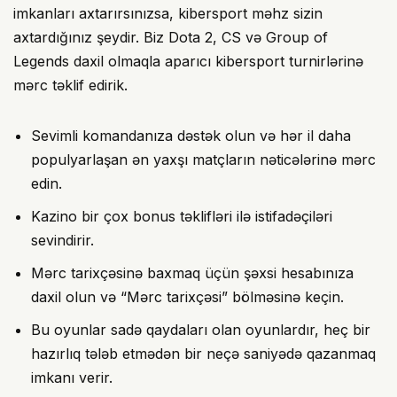
imkanları axtarırsınızsa, kibersport məhz sizin
axtardığınız şeydir. Biz Dota 2, CS və Group of
Legends daxil olmaqla aparıcı kibersport turnirlərinə
mərc təklif edirik.
Sevimli komandanıza dəstək olun və hər il daha
populyarlaşan ən yaxşı matçların nəticələrinə mərc
edin.
Kazino bir çox bonus təklifləri ilə istifadəçiləri
sevindirir.
Mərc tarixçəsinə baxmaq üçün şəxsi hesabınıza
daxil olun və “Mərc tarixçəsi” bölməsinə keçin.
Bu oyunlar sadə qaydaları olan oyunlardır, heç bir
hazırlıq tələb etmədən bir neçə saniyədə qazanmaq
imkanı verir.