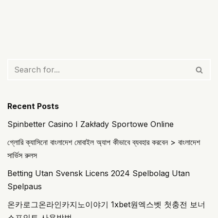
Recent Posts
Spinbetter Casino I Zakłady Sportowe Online
গ্লোরি ক্যাসিনো বাংলাদেশ মোবাইল অ্যাপ কীভাবে ব্যবহার করবেন > বাংলাদেশ
সার্ভিস রুলস
Betting Utan Svensk Licens 2024 Spelbolag Utan
Spelpaus
온카로그온라인카지노이야기 1xbet원엑스벳 첫충전 보너
스포인트 사용방법