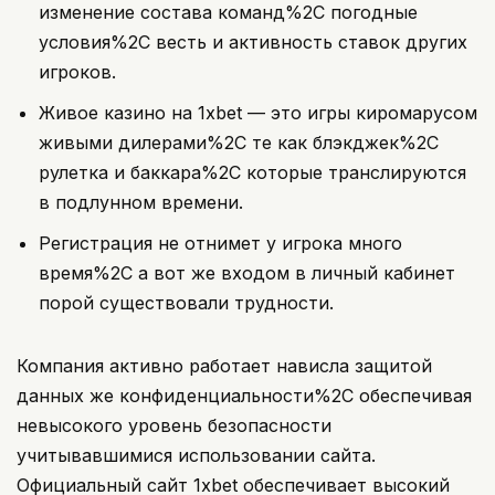
изменение состава команд%2C погодные
условия%2C весть и активность ставок других
игроков.
Живое казино на 1xbet — это игры киромарусом
живыми дилерами%2C те как блэкджек%2C
рулетка и баккара%2C которые транслируются
в подлунном времени.
Регистрация не отнимет у игрока много
время%2C а вот же входом в личный кабинет
порой существовали трудности.
Компания активно работает нависла защитой
данных же конфиденциальности%2C обеспечивая
невысокого уровень безопасности
учитывавшимися использовании сайта.
Официальный сайт 1xbet обеспечивает высокий