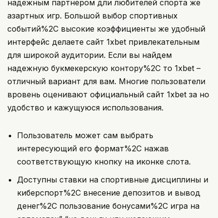
надежным партнером дли любителей спорта же
азартных игр. Большой выбор спортивных
событий%2C высокие коэффициенты же удобный
интерфейс делаете сайт 1xbet привлекательным
для широкой аудитории. Если вы найдем
надежную букмекерскую контору%2C то 1xbet –
отличный вариант для вам. Многие пользователи
вровень оценивают официальный сайт 1xbet за но
удобство и кажущуюся использования.
Пользователь может сам выбрать
интересующий его формат%2C нажав
соответствующую кнопку на иконке слота.
Доступны ставки на спортивные дисциплины и
киберспорт%2C внесение депозитов и вывод
денег%2C пользование бонусами%2C игра на