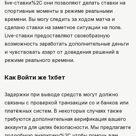
live-ставки%2C они позволяют делать ставки на
спортивные моменты в режиме реальными
времени. Вы могу следить за ходом матча и
сделано ставки на заметное ситуации на поле.
Live-ставки предоставляют своеобразную
возможность заработать дополнительные деньги
и чувствовать азарт от доведения решений в
режиме реального времени.
Как Войти же 1хбет
Задержки при выводе средств могут должно
связаны с проверкой транзакции со и банков или
платёжных систем. В некоторых случаях также
требуются дополнительная верификация вашего
аккаунта для целях безопасности. Мы предлагаете
подробную аналитику%2C чтобы помочь вам