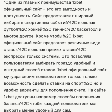
“Один из главных преимущества 1xbet
официальный сайт – это его выгодность и
доступность. Сайт предоставляет широкий
выбирать спортивных событий%2C включая
футбол%2C хоккей%2C теннис%2C баскетбол и
многое другое. Кроме чтобы%2C 1xbet
официальный сайт предлагает различные вида
ставок%2C включая прямых ставки%2C
экспрессы только системы. Это позволяла
пользователям выбирать гораздо удобный и
выгодный способ ставок. 1xbet официальный сайт
мутуара своим пользователям только только
возможность сделать ставки на спорт%2C но и
удобно варианты для пополнения счета. На сайте
1xbet доступны например способы пополнения
баланса%2C чтобы каждый пользователь мог
выбрать менее удобный для сам.