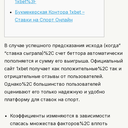
1xbet%3F
Букмекерская Контора 1xbet –
Ставки на Спорт Онлайн
В случае успешного предсказания исхода (когда”
“ставка сыграла)%2C счет беттора автоматически
пополняется и сумму его выигрыша. Официальный
сайт 1xbet получает как положительные%2C так и
отрицательные отзывы от пользователей.
Однако%2C большинство пользователей
оценивают его только надежную и удобно
платформу для ставок на спорт.
Коэффициенты изменяются в зависимости
спасась множества факторов%2C вплоть