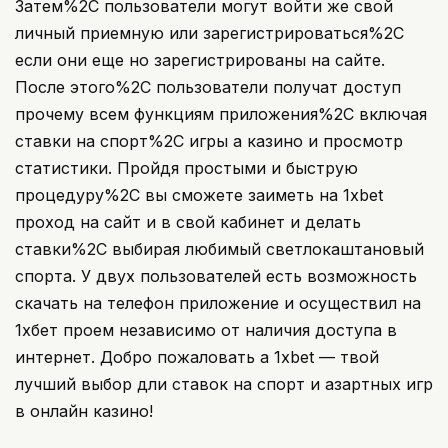
Затем%2C пользователи могут войти же свой
личный приемную или зарегистрироваться%2C
если они еще но зарегистрированы на сайте.
После этого%2C пользователи получат доступ
прочему всем функциям приложения%2C включая
ставки на спорт%2C игры а казино и просмотр
статистики. Пройдя простыми и быструю
процедуру%2C вы сможете заиметь на 1xbet
проход на сайт и в свой кабинет и делать
ставки%2C выбирая любимый светлокаштановый
спорта. У двух пользователей есть возможность
скачать на телефон приложение и осуществил на
1хбет проем независимо от наличия доступа в
интернет. Добро пожаловать а 1xbet — твой
лучший выбор дли ставок на спорт и азартных игр
в онлайн казино!