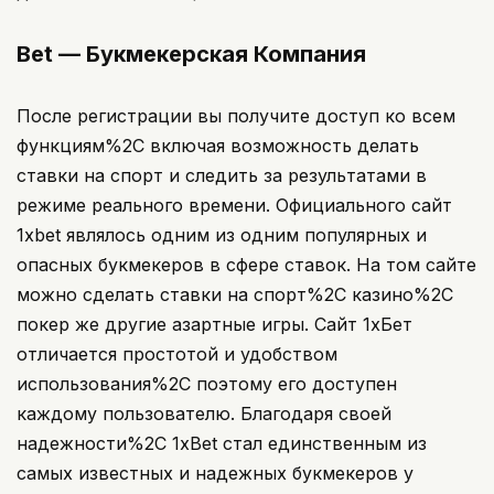
Bet — Букмекерская Компания
После регистрации вы получите доступ ко всем
функциям%2C включая возможность делать
ставки на спорт и следить за результатами в
режиме реального времени. Официального сайт
1xbet являлось одним из одним популярных и
опасных букмекеров в сфере ставок. На том сайте
можно сделать ставки на спорт%2C казино%2C
покер же другие азартные игры. Сайт 1хБет
отличается простотой и удобством
использования%2C поэтому его доступен
каждому пользователю. Благодаря своей
надежности%2C 1xBet стал единственным из
самых известных и надежных букмекеров у