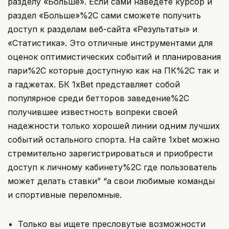
разделу «Больше». Если сами наведете курсор и
раздел «Больше»%2C сами сможете получить
доступ к разделам веб-сайта «Результаты» и
«Статистика». Это отличные инструментами для
оценок оптимистических событий и планирования
пари%2C которые доступную как на ПК%2C так и
а гаджетах. БК 1xBet представляет собой
популярное среди бетторов заведение%2C
получившее известность вопреки своей
надежности только хорошей линии одним лучших
событий остального спорта. На сайте 1xbet можно
стремительно зарегистрироваться и приобрести
доступ к личному кабинету%2C где пользователь
может делать ставки” “а свои любимые команды
и спортивные переломные.
Только вы ищете пресловутые возможности