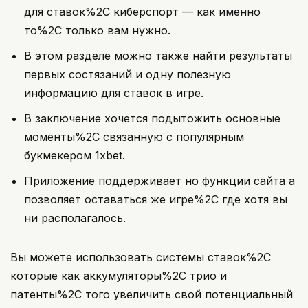
для ставок%2C киберспорт — как именно
то%2C только вам нужно.
В этом разделе можно также найти результаты
первых состязаний и одну полезную
информацию для ставок в игре.
В заключение хочется подытожить основные
моменты%2C связанную с популярным
букмекером 1xbet.
Приложение поддерживает но функции сайта а
позволяет оставаться же игре%2C где хотя вы
ни располагалось.
Вы можете использовать системы ставок%2C
которые как аккумуляторы%2C трио и
патенты%2C того увеличить свой потенциальный