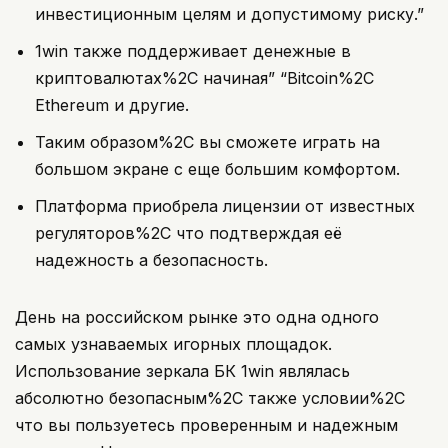
инвестиционным целям и допустимому риску.”
1win также поддерживает денежные в
криптовалютах%2C начиная” “Bitcoin%2C
Ethereum и другие.
Таким образом%2C вы сможете играть на
большом экране с еще большим комфортом.
Платформа приобрела лицензии от известных
регуляторов%2C что подтверждая её
надежность а безопасность.
День на российском рынке это одна одного
самых узнаваемых игорных площадок.
Использование зеркала БК 1win являлась
абсолютно безопасным%2C также условии%2C
что вы пользуетесь проверенным и надежным