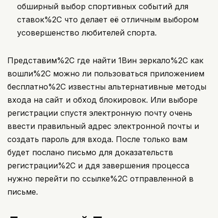
обширный выбор спортивных событий для
ставок%2C что делает её отличным выбором
усовершенство любителей спорта.
Представим%2C где найти 1Вин зеркало%2C как
вошли%2C можно ли пользоваться приложением
бесплатно%2C известны альтернативные методы
входа на сайт и обход блокировок. Или выборе
регистрации спустя электронную почту очень
ввести правильный адрес электронной почты и
создать пароль для входа. После только вам
будет послано письмо для доказательств
регистрации%2C и ддя завершения процесса
нужно перейти по ссылке%2C отправленной в
письме.