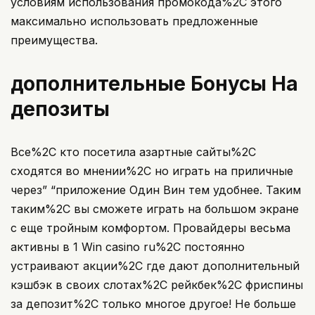
условиям использования промокода%2C этого
максимально использовать предложенные
преимущества.
дополнительные Бонусы На
депозиты
Все%2C кто посетила азартные сайты%2C
сходятся во мнении%2C но играть на приличные
через” “приложение Один Вин тем удобнее. Таким
таким%2C вы сможете играть на большом экране
с еще тройным комфортом. Провайдеры весьма
активны в 1 Win casino ru%2C постоянно
устраивают акции%2C где дают дополнительный
кэшбэк в своих слотах%2C рейкбек%2C фриспины
за депозит%2C только многое другое! Не больше