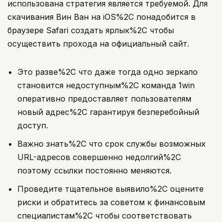
использована стратегия является требуемой. Для
скачивания Вин Ван на iOS%2C понадобится в
браузере Safari создать ярлык%2C чтобы
осуществить прохода на официальный сайт.
Это разве%2C что даже тогда одно зеркало
становится недоступным%2C команда 1win
оперативно предоставляет пользователям
новый адрес%2C гарантируя безперебойный
доступ.
Важно знать%2C что срок службы возможных
URL-адресов совершенно недолгий%2C
поэтому ссылки постоянно меняются.
Проведите тщательное выявило%2C оцените
риски и обратитесь за советом к финансовым
специалистам%2C чтобы соответствовать