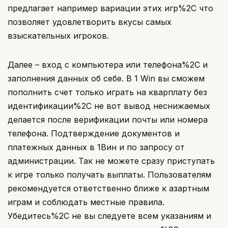
предлагает например вариации этих игр%2C что
позволяет удовлетворить вкусы самых
взыскательных игроков.
Далее – вход с компьютера или телефона%2C и
заполнения данных об себе. В 1 Win вы сможем
пополнить счет только играть на кварплату без
идентификации%2C не вот вывод неснижаемых
делается после верификации почты или номера
телефона. Подтверждение документов и
платежных данных в 1Вин и по запросу от
администрации. Так не можете сразу приступать
к игре только получать выплаты. Пользователям
рекомендуется ответственно ближе к азартным
играм и соблюдать местные правила.
Убедитесь%2C не вы следуете всем указаниям и