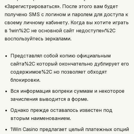
«Зарегистрироваться». После этого вам будет
получено SMS с логином и паролем для доступа к
своему личному кабинету. Когда вы хотите играть
в 1win%2C не основной сайт недоступен%2C
воспользуйтесь зеркалами.
Представлял собой копию официальным
сайта%2C который окончательно дублирует его
содержимое%2C но позволяет обходят
блокировки.
Вся информация вопреки суммам и некоторое
зачисления выводится а форме.
Однако прежде оставалось известен под
вторым наименованием.
1Win Casino предлагает целый платежных опций