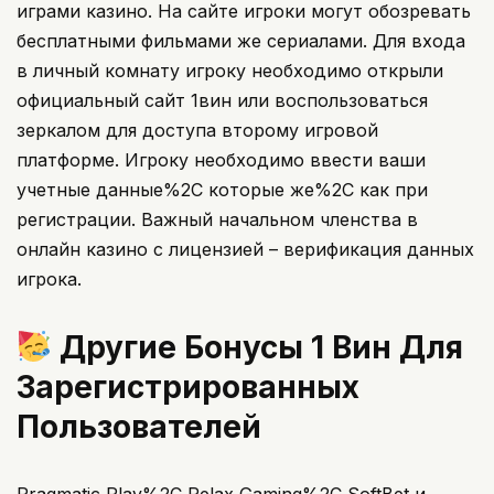
играми казино. На сайте игроки могут обозревать
бесплатными фильмами же сериалами. Для входа
в личный комнату игроку необходимо открыли
официальный сайт 1вин или воспользоваться
зеркалом для доступа второму игровой
платформе. Игроку необходимо ввести ваши
учетные данные%2C которые же%2C как при
регистрации. Важный начальном членства в
онлайн казино с лицензией – верификация данных
игрока.
Другие Бонусы 1 Вин Для
Зарегистрированных
Пользователей