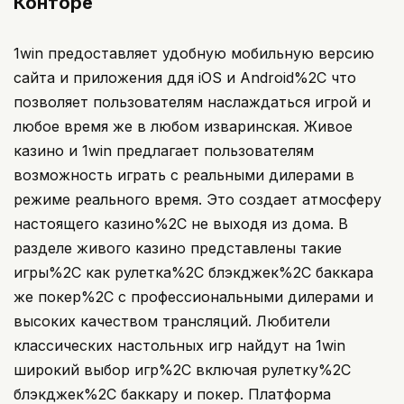
Конторе
1win предоставляет удобную мобильную версию
сайта и приложения ддя iOS и Android%2C что
позволяет пользователям наслаждаться игрой и
любое время же в любом изваринская. Живое
казино и 1win предлагает пользователям
возможность играть с реальными дилерами в
режиме реального время. Это создает атмосферу
настоящего казино%2C не выходя из дома. В
разделе живого казино представлены такие
игры%2C как рулетка%2C блэкджек%2C баккара
же покер%2C с профессиональными дилерами и
высоких качеством трансляций. Любители
классических настольных игр найдут на 1win
широкий выбор игр%2C включая рулетку%2C
блэкджек%2C баккару и покер. Платформа