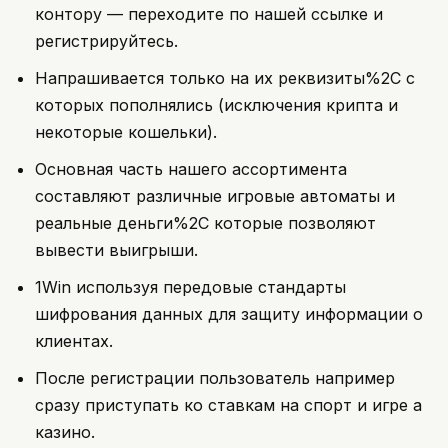
контору — переходите по нашей ссылке и
регистрируйтесь.
Напрашивается только на их реквизиты%2C с
которых пополнялись (исключения крипта и
некоторые кошельки).
Основная часть нашего ассортимента
составляют различные игровые автоматы и
реальные деньги%2C которые позволяют
вывести выигрыши.
1Win используя передовые стандарты
шифрования данных для защиту информации о
клиентах.
После регистрации пользователь например
сразу приступать ко ставкам на спорт и игре а
казино.