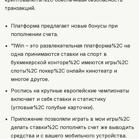
транзакций.
Платформа предлагает новые бонусы при
пополнении счета.
“1Win – это развлекательная платформа%2C на
одна принимаются ставки на спорт в
букмекерской конторе%2C имеются игры%2C
слоты%2C покер%2C онлайн кинотеатр и
многое другое.
Роспись на крупные европейские чемпионаты
включает и себя ставки и статистику
(угловые%2C голубые карточки).
Приложение позволяли играть в мои игры%2C
делать ставки%2C пополнять счет же выводить
средства и с вашего мобильного устройства.