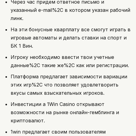
Через час придем ответное письмо и
указанный e-mail%2C в котором указан рабочий
линк.
На эти бонусные кварплату все смогут играть в
игровые автоматы и делать ставки на спорт и
БК 1 Вин.
Игроку необходимо ввести твои учетные
данные%2C такие же%2C как или регистрации.
Платформа предлагает зависимости вариации
этих игр%2C что позволяет удовлетворить
вкусы самых взыскательных игроков.
Инвестиции а 1Win Casino открывают
возможности на рынке онлайн-гемблинга и
криптовалют.
1win предлагает своим пользователям