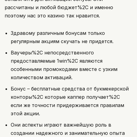
рассчитаны и любой бюджет%2C и именно
поэтому нас это казино так нравится.
Здравому различным бонусам только
регулярным акциям скучать не придется.
Ваучеры%2C непосредственного
предоставляемые 1win%2C являются
особенными промокодами вместе с узким
количеством активаций.
Бонус – бесплатные средства от букмекерской
конторы%2C которые каппер получает%2C
если же точности придерживается правилам
этой акции.
Они аспекты играют важнейшую роль в
создании надежного и занимательную опыта