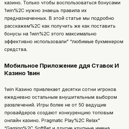
казино. Только чтобы воспользоваться бонусами
1win%2C нужно знаешь правила их
предназначенных. В этой статье мы подробно
расскажем%2C как получить же как поставить
бонусы на 1win%2C этого максимально
эффективно использовали” “любимые букмекером
средства.
Мобильное Приложение ддя Ставок И
Казино 1вин
1win Казино привлекает десятки сотни игроков
ежедневно остальным внушительным выбором
развлечений. Игры более не от 50 ведущие
провайдеров создают конкуренцию топовым
онлайн казино. Pragmatic Play%2C Relax”
“Gaming%2C SoftBet и другие крупные имена