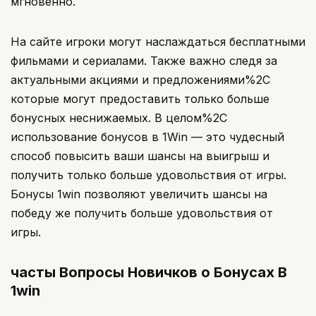
мгновенно.
На сайте игроки могут наслаждаться бесплатными
фильмами и сериалами. Также важно следя за
актуальными акциями и предложениями%2C
которые могут предоставить только больше
бонусных неснижаемых. В целом%2C
использование бонусов в 1Win — это чудесный
способ повысить ваши шансы на выигрыш и
получить только больше удовольствия от игры.
Бонусы 1win позволяют увеличить шансы на
победу же получить больше удовольствия от
игры.
часты Вопросы Новичков о Бонусах В
1win