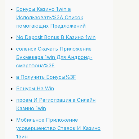
Бонусы Казино 1win а
Использовать%3A Список
помогающих Предложений
No Deposit Bonus В Казино 1win
соленск Скачать Приложение
Букмекера 1win Для Андроид-
смартфона%3F
а Получить Бонусы%3F
Бонусы На Win
проем И Регистрация а Онлайн
Казино 1win
Мобильное Приложение
усовершенство Ставок И Казино
1вин