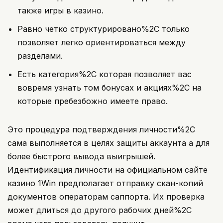
также игры в казино.
Равно четко структурировано%2C только
позволяет легко ориентироваться между
разделами.
Есть категория%2C которая позволяет вас
вовремя узнать том бонусах и акциях%2C на
которые пребезбожно имеете право.
Это процедура подтверждения личности%2C
сама выполняется в целях защиты аккаунта а для
более быстрого вывода выигрышей.
Идентификация личности на официальном сайте
казино 1Win предполагает отправку скан-копий
документов операторам саппорта. Их проверка
может длиться до другого рабочих дней%2C