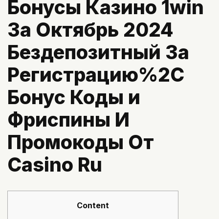
Бонусы Казино 1win
За Октябрь 2024
Бездепозитный За
Регистрацию%2C
Бонус Коды и
Фриспины И
Промокоды От
Casino Ru
Content