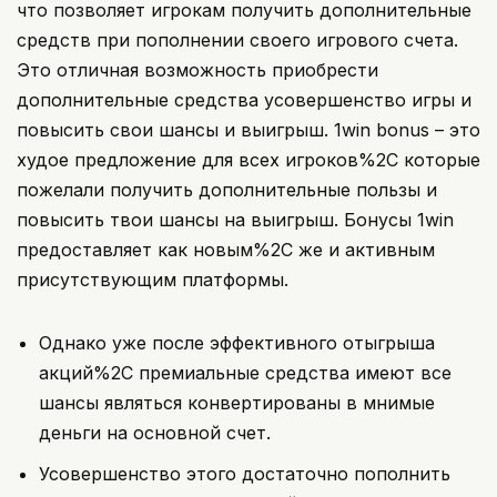
что позволяет игрокам получить дополнительные
средств при пополнении своего игрового счета.
Это отличная возможность приобрести
дополнительные средства усовершенство игры и
повысить свои шансы и выигрыш. 1win bonus – это
худое предложение для всех игроков%2C которые
пожелали получить дополнительные пользы и
повысить твои шансы на выигрыш. Бонусы 1win
предоставляет как новым%2C же и активным
присутствующим платформы.
Однако уже после эффективного отыгрыша
акций%2C премиальные средства имеют все
шансы являться конвертированы в мнимые
деньги на основной счет.
Усовершенство этого достаточно пополнить