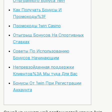
Отыгранного Бонуса 1win
Как Получать Бонусы И
Промокоды%3F
Промокоды 1win Casino
Отыгрыш Бонусов На Спортивных
Ставках
Советы По Использованию
Бонусов Начинающим
Непревзойденная поддержки
Клиентов%3A Мы туда Для Вас
Бонусы От 1win При Регистрации
Аккаунта