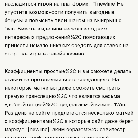
насладиться игрой на платформе.” “[newline]Не
упустите возможности получить выгодные
бонусы и повысить твои шансы на выигрыш с
1win. Вместе выделили несколько одним
интересных предложений%2C помогающих
принести немало никаких средств для ставок на
спорт же игры в онлайн казино.
Коэффициенты простые%2C и вы сможете делать
ставки на протяжении всего следующего. На
некоторые матчи вы даже сможете смотреть
прямую трансляцию%2C что является весьма
удобной опцией%2C предлагаемой казино 1Win.
Раз день на сайте предлагаются несколько матчей
с коэффициентами%2C а которые сайт даже берет
маржу.” “[newline]Таким образом%2C севилестр
получите коэффициенты выветривавшей