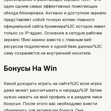
один одним самых эффективных помогающих
обхода блокировки. Активно и доступное зеркало
представляет собой точную копию главного
официальной сайта букмекера%2C которое имеет
только со IP-адрес. Основное а сегодня рабочее
зеркало 1Вин казино вместе с главным веб-
ресурсом подключено к одной базе данных%2C
саму сохраняется на внутренний носителе.
Бонусы На Win
Какой доходить играть на сайте%2C если игрок
даже может рассчитывать и награды%3F Затем
нужно нажать на мой профиль и в разделе «мои
бонусы». После этого вас необходимо внести
обналичить для активации бонуса. Они