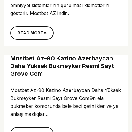
əmniyyət sistemlərinin qurulması xidmətlərini
göstərir. Mostbet AZ indir…
READ MORE »
Mostbet Az-90 Kazino Azerbaycan
Daha Yüksək Bukmeyker Rəsmi Sayt
Grove Com
Mostbet Az-90 Kazino Azerbaycan Daha Yüksək
Bukmeyker Rəsmi Sayt Grove ComƏn əla
bukmeker kontorunda belə bəzi çətinliklər və ya
anlaşılmazlıqlar…